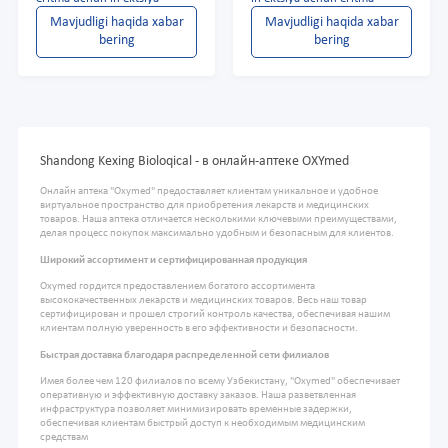
Mavjudligi haqida xabar
Mavjudligi haqida xabar
bering
bering
Shandong Kexing Bioloqical - в онлайн-аптеке OXYmed
Онлайн аптека "Oxymed" предоставляет клиентам уникальное и удобное
виртуальное пространство для приобретения лекарств и медицинских
товаров. Наша аптека отличается несколькими ключевыми преимуществами,
делая процесс покупок максимально удобным и безопасным для клиентов.
Широкий ассортимент и сертифицированная продукция
Oxymed гордится предоставлением богатого ассортимента
высококачественных лекарств и медицинских товаров. Весь наш товар
сертифицирован и прошел строгий контроль качества, обеспечивая нашим
клиентам полную уверенность в его эффективности и безопасности.
Быстрая доставка благодаря распределенной сети филиалов
Имея более чем 120 филиалов по всему Узбекистану, "Oxymed" обеспечивает
оперативную и эффективную доставку заказов. Наша разветвленная
инфраструктура позволяет минимизировать временные задержки,
обеспечивая клиентам быстрый доступ к необходимым медицинским
средствам