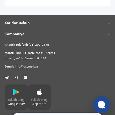
Xaridor uchun
Kompaniya
Ishonch telefoni:
(71) 200-03-03
Manzil:
100044, Toshkent sh., Sergeli
tumani, koʻch. Bezakchilik, 18A
E-mail:
info@oxymed.uz
Yuklab oling
Yuklab oling
Google Play
App Store