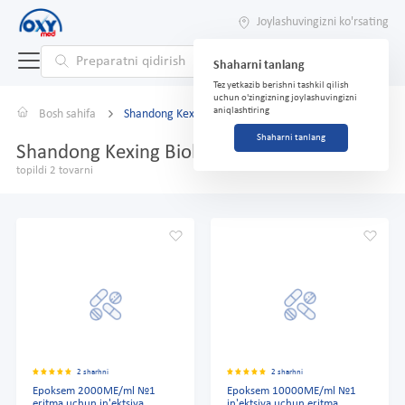
Joylashuvingizni ko'rsating
Shaharni tanlang
Tez yetkazib berishni tashkil qilish
uchun o'zingizning joylashuvingizni
aniqlashtiring
Bosh sahifa
Shandong Kexing Bioloqical
Shaharni tanlang
Shandong Kexing Bioloqical
topildi 2 tovarni
2 sharhni
2 sharhni
Epoksem 2000ME/ml №1
Epoksem 10000ME/ml №1
eritma uchun in'ektsiya
in'ektsiya uchun eritma