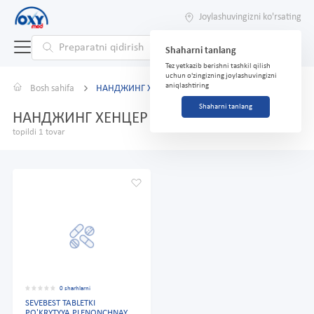
Joylashuvingizni ko'rsating
Shaharni tanlang
Tez yetkazib berishni tashkil qilish
uchun o'zingizning joylashuvingizni
aniqlashtiring
Bosh sahifa
НАНДЖИНГ ХЕНЦЕР ФАРМАСЬЮТИКАЛ
Shaharni tanlang
НАНДЖИНГ ХЕНЦЕР ФАРМАСЬЮТИКАЛ
topildi 1 tovar
0 sharhlarni
SEVEBEST TABLETKI
PO'KRYTYYA PLENONCHNAY