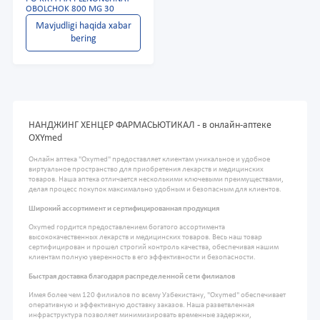
OBOLCHOK 800 MG 30
Mavjudligi haqida xabar
bering
НАНДЖИНГ ХЕНЦЕР ФАРМАСЬЮТИКАЛ - в онлайн-аптеке
OXYmed
Онлайн аптека "Oxymed" предоставляет клиентам уникальное и удобное
виртуальное пространство для приобретения лекарств и медицинских
товаров. Наша аптека отличается несколькими ключевыми преимуществами,
делая процесс покупок максимально удобным и безопасным для клиентов.
Широкий ассортимент и сертифицированная продукция
Oxymed гордится предоставлением богатого ассортимента
высококачественных лекарств и медицинских товаров. Весь наш товар
сертифицирован и прошел строгий контроль качества, обеспечивая нашим
клиентам полную уверенность в его эффективности и безопасности.
Быстрая доставка благодаря распределенной сети филиалов
Имея более чем 120 филиалов по всему Узбекистану, "Oxymed" обеспечивает
оперативную и эффективную доставку заказов. Наша разветвленная
инфраструктура позволяет минимизировать временные задержки,