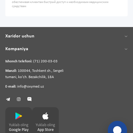
обеспечивая клиентам быстрый доступ к необходимым медицинским
средствам
Xaridor uchun
Kompaniya
Ishonch telefoni:
(71) 200-03-03
Manzil:
100044, Toshkent sh., Sergeli
tumani, koʻch. Bezakchilik, 18A
E-mail:
info@oxymed.uz
Yuklab oling
Yuklab oling
Google Play
App Store