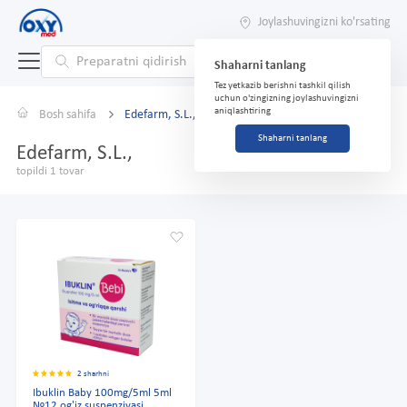
Joylashuvingizni ko'rsating
Shaharni tanlang
Tez yetkazib berishni tashkil qilish
uchun o'zingizning joylashuvingizni
aniqlashtiring
Bosh sahifa
Edefarm, S.L.,
Shaharni tanlang
Edefarm, S.L.,
topildi 1 tovar
2 sharhni
Ibuklin Baby 100mg/5ml 5ml
№12 og'iz suspenziyasi