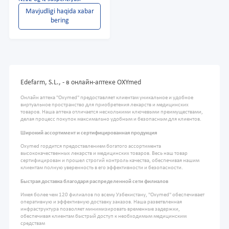
Mavjudligi haqida xabar
bering
Edefarm, S.L., - в онлайн-аптеке OXYmed
Онлайн аптека "Oxymed" предоставляет клиентам уникальное и удобное
виртуальное пространство для приобретения лекарств и медицинских
товаров. Наша аптека отличается несколькими ключевыми преимуществами,
делая процесс покупок максимально удобным и безопасным для клиентов.
Широкий ассортимент и сертифицированная продукция
Oxymed гордится предоставлением богатого ассортимента
высококачественных лекарств и медицинских товаров. Весь наш товар
сертифицирован и прошел строгий контроль качества, обеспечивая нашим
клиентам полную уверенность в его эффективности и безопасности.
Быстрая доставка благодаря распределенной сети филиалов
Имея более чем 120 филиалов по всему Узбекистану, "Oxymed" обеспечивает
оперативную и эффективную доставку заказов. Наша разветвленная
инфраструктура позволяет минимизировать временные задержки,
обеспечивая клиентам быстрый доступ к необходимым медицинским
средствам