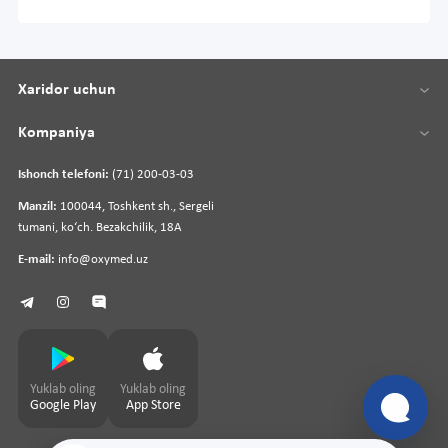
Xaridor uchun
Kompaniya
Ishonch telefoni:
(71) 200-03-03
Manzil:
100044, Toshkent sh., Sergeli
tumani, koʻch. Bezakchilik, 18A
E-mail:
info@oxymed.uz
Yuklab oling
Yuklab oling
Google Play
App Store