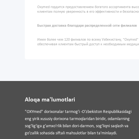
Oxymed гордится предоставлением богатого ассортимента высо
клиентам полную уверенность в его эффективности и безопасно
Быстрая доставка благодаря распределенной сети филиалов
Имея более чем 120 филиалов по всему Узбекистану, "Oxymed
обеспечивая клиентам быстрый доступ к необходимым медиц
Aloqa ma'lumotlari
"OXYmed" dorixonalar tarmog'i -O'zbekiston Respublikasidagi
eng yirik xususiy dorixona tarmoqlaridan biridir, odamlarning
sog'lig'iga g'amxo'rlik bilan dori-darmon, sog'liqni saqlash va
go'zallik sohasida siftali mahsulotlar bilan ta'minlaydi.