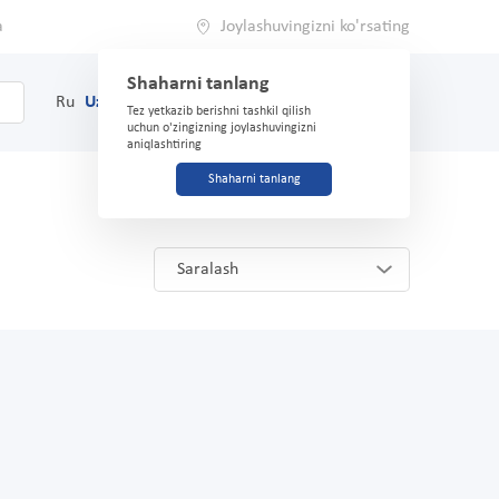
a
Joylashuvingizni ko'rsating
Shaharni tanlang
0
Savat
Ru
Uz
(71) 200-03-03
Tez yetkazib berishni tashkil qilish
uchun o'zingizning joylashuvingizni
aniqlashtiring
Shaharni tanlang
Saralash