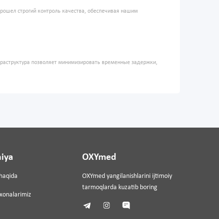
прошел строгий контроль качества, обеспечивая нашим
фраструктура позволяет минимизировать временные задержки,
iya
OXYmed
haqida
OXYmed yangilanishlarini ijtimoiy
tarmoqlarda kuzatib boring
ixonalarimiz