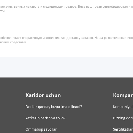
кокачественных лекарств и медицинских товаров. Весь наш товар сертифицирован и 
сти.
" обеспечивает оперативную и эффективную доставку заказов. Наша разветвленная ин
инским средствам
Xaridor uchun
Kompan
Dorilar qanday buyurtma qilinadi?
Kompaniya 
Yetkazib berish va to'lov
Bizning dor
Ommabop savollar
Sertifikatlar