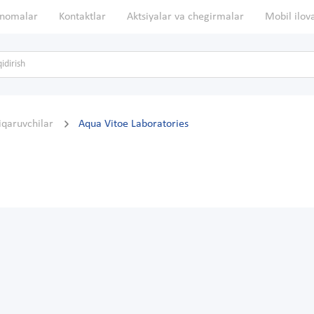
nomalar
Kontaktlar
Aktsiyalar va chegirmalar
Mobil ilov
hiqaruvchilar
Aqua Vitoe Laboratories