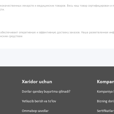
кокачественных лекарств и медицинских товаров. Весь наш товар сертифицирован и 
сти.
" обеспечивает оперативную и эффективную доставку заказов. Наша разветвленная ин
инским средствам
Xaridor uchun
Kompan
Dorilar qanday buyurtma qilinadi?
Kompaniya 
Yetkazib berish va to'lov
Bizning dor
Ommabop savollar
Sertifikatlar