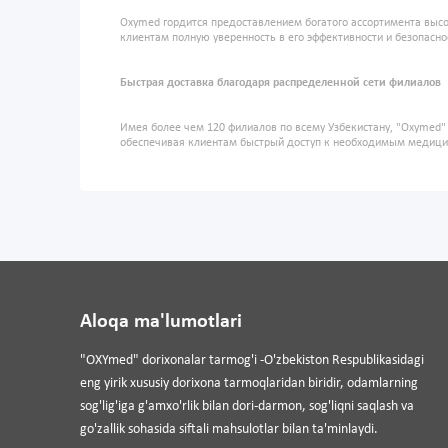
Oxymed гордится предоставлением богатого ассортимента высо
клиентам полную уверенность в его эффективности и безопасно
Быстрая доставка благодаря распределенной сети филиалов
Имея более чем 120 филиалов по всему Узбекистану, "Oxymed
обеспечивая клиентам быстрый доступ к необходимым медиц
Aloqa ma'lumotlari
"OXYmed" dorixonalar tarmog'i -O'zbekiston Respublikasidagi
eng yirik xususiy dorixona tarmoqlaridan biridir, odamlarning
sog'lig'iga g'amxo'rlik bilan dori-darmon, sog'liqni saqlash va
go'zallik sohasida siftali mahsulotlar bilan ta'minlaydi.