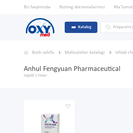
Biz haqimizda
Bizning dorixonalarimiz
Ma'lumot
Katalog
Bosh sahifa
Mahsulotlar katalogi
Ishlab c
Anhul Fengyuan Pharmaceutical
topildi 1 tovar