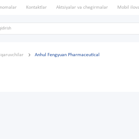
nomalar
Kontaktlar
Aktsiyalar va chegirmalar
Mobil ilov
hiqaruvchilar
Anhul Fengyuan Pharmaceutical