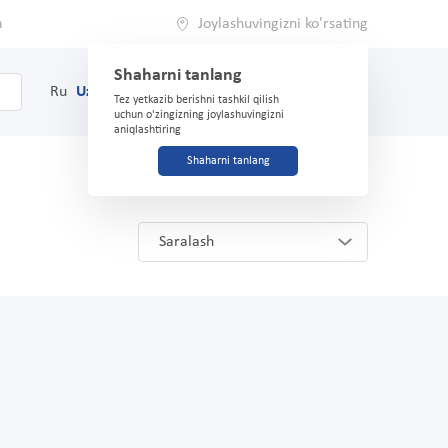
a
Joylashuvingizni ko'rsating
Shaharni tanlang
0
Savat
Ru
Uz
(71) 200-03-03
Tez yetkazib berishni tashkil qilish
uchun o'zingizning joylashuvingizni
aniqlashtiring
Shaharni tanlang
Saralash