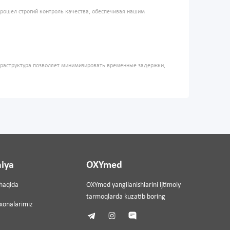
прошел строгий контроль качества, обеспечивая нашим
фраструктура позволяет минимизировать временные задержки,
iya
OXYmed
haqida
OXYmed yangilanishlarini ijtimoiy
tarmoqlarda kuzatib boring
ixonalarimiz