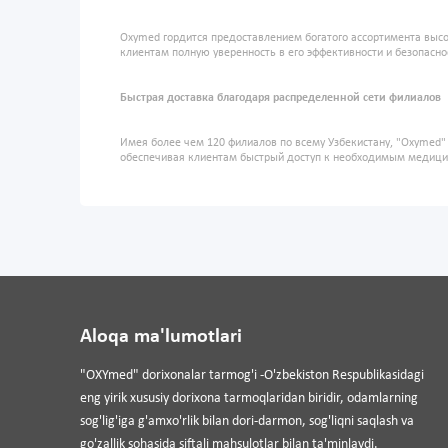
Oxymed гордится предоставлением богатого ассортимента высо
клиентам полную уверенность в его эффективности и безопасно
Быстрая доставка благодаря распределенной сети филиалов
Имея более чем 120 филиалов по всему Узбекистану, "Oxymed
обеспечивая клиентам быстрый доступ к необходимым медиц
Aloqa ma'lumotlari
"OXYmed" dorixonalar tarmog'i -O'zbekiston Respublikasidagi
eng yirik xususiy dorixona tarmoqlaridan biridir, odamlarning
sog'lig'iga g'amxo'rlik bilan dori-darmon, sog'liqni saqlash va
go'zallik sohasida siftali mahsulotlar bilan ta'minlaydi.