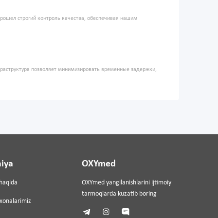
прошел строгий контроль качества, обеспечивая нашим
фраструктура позволяет минимизировать временные задержки,
iya
OXYmed
haqida
OXYmed yangilanishlarini ijtimoiy
tarmoqlarda kuzatib boring
ixonalarimiz