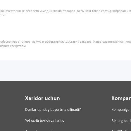
кокачественных лекарств и медицинских товаров. Весь наш товар сертифицирован и 
сти.
" обеспечивает оперативную и эффективную доставку заказов. Наша разветвленная ин
инским средствам
Xaridor uchun
Kompan
Dorilar qanday buyurtma qilinadi?
Kompaniya 
Yetkazib berish va to'lov
Bizning dor