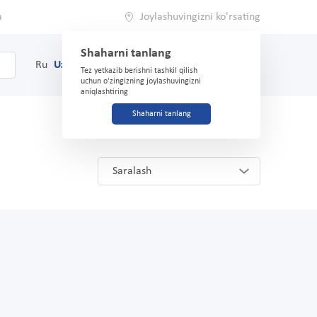
a
Joylashuvingizni ko'rsating
Shaharni tanlang
0
Savat
Ru
Uz
(71) 200-03-03
Tez yetkazib berishni tashkil qilish
uchun o'zingizning joylashuvingizni
aniqlashtiring
Shaharni tanlang
Saralash