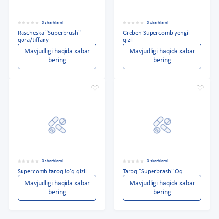
0 sharhlarni
0 sharhlarni
Rascheska "Superbrush"
Greben Supercomb yengil-
qora/tiffany
qizil
Mavjudligi haqida xabar
Mavjudligi haqida xabar
bering
bering
0 sharhlarni
0 sharhlarni
Supercomb taroq to'q qizil
Taroq "Superbrash" Oq
Mavjudligi haqida xabar
Mavjudligi haqida xabar
bering
bering