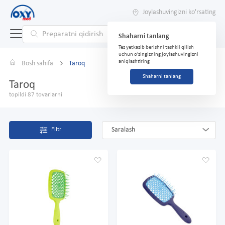
Joylashuvingizni ko'rsating
Shaharni tanlang
Tez yetkazib berishni tashkil qilish
uchun o'zingizning joylashuvingizni
aniqlashtiring
Bosh sahifa
Taroq
Shaharni tanlang
Taroq
topildi 87 tovarlarni
Saralash
Filtr