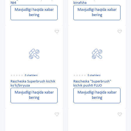
№4
binafsha
Mavjudligi haqida xabar
Mavjudligi haqida xabar
bering
bering
0 sharhlarni
0 sharhlarni
Rascheska Superbrush kichik
Rascheska "Superbrush"
ko'k/biryuza
kichik pushti FLUO
Mavjudligi haqida xabar
Mavjudligi haqida xabar
bering
bering