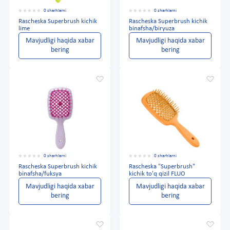
0 sharhlarni
0 sharhlarni
Rascheska Superbrush kichik
Rascheska Superbrush kichik
lime
binafsha/biryuza
Mavjudligi haqida xabar
Mavjudligi haqida xabar
bering
bering
0 sharhlarni
0 sharhlarni
Rascheska Superbrush kichik
Rascheska "Superbrush"
binafsha/fuksya
kichik to'q qizil FLUO
Mavjudligi haqida xabar
Mavjudligi haqida xabar
bering
bering