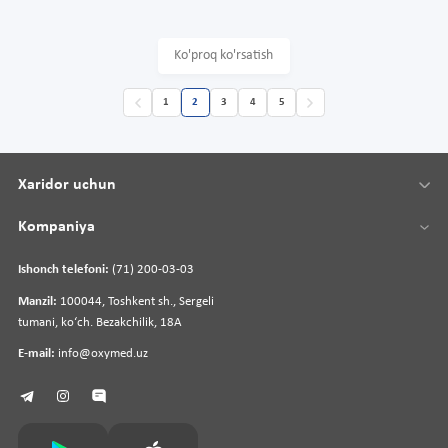
Ko'proq ko'rsatish
1
2
3
4
5
Xaridor uchun
Kompaniya
Ishonch telefoni:
(71) 200-03-03
Manzil:
100044, Toshkent sh., Sergeli
tumani, koʻch. Bezakchilik, 18A
E-mail:
info@oxymed.uz