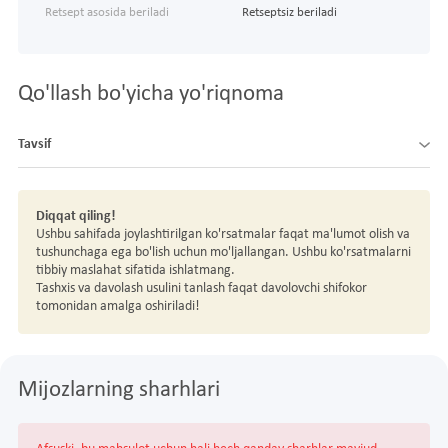
Retsept asosida beriladi
Retseptsiz beriladi
Qo'llash bo'yicha yo'riqnoma
Tavsif
Diqqat qiling!
Ushbu sahifada joylashtirilgan ko'rsatmalar faqat ma'lumot olish va
tushunchaga ega bo'lish uchun mo'ljallangan. Ushbu ko'rsatmalarni
tibbiy maslahat sifatida ishlatmang.
Tashxis va davolash usulini tanlash faqat davolovchi shifokor
tomonidan amalga oshiriladi!
Mijozlarning sharhlari