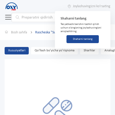
Joylashuvingizni ko'rsating
Shaharni tanlang
Tez yetkazib berishni tashkil qilish
uchun o'zingizning joylashuvingizni
aniqlashtiring
Bosh sahifa
Rascheska "Superbrush" binafsha
Shaharni tanlang
Xususiyatlari
Qo'llash bo'yicha yo'riqnoma
Sharhlar
Analogl