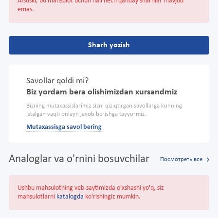
Afsuski, bu mahsulot uchun hali hech qanday sharhlar mavjud
emas.
Sharh yozish
Savollar qoldi mi?
Biz yordam bera olishimizdan xursandmiz
Bizning mutaxassislarimiz sizni qiziqtirgan savollarga kunning
istalgan vaqti onlayn javob berishga tayyormiz.
Mutaxassisga savol bering
Analoglar va o'rnini bosuvchilar
Посмотреть все
Ushbu mahsulotning veb-saytimizda o'xshashi yo'q, siz
mahsulotlarni
katalogda
ko'rishingiz mumkin.