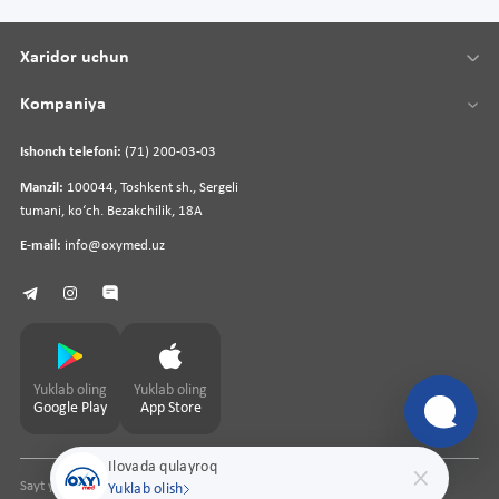
Xaridor uchun
Kompaniya
Ishonch telefoni:
(71) 200-03-03
Manzil:
100044, Toshkent sh., Sergeli
tumani, koʻch. Bezakchilik, 18A
E-mail:
info@oxymed.uz
Yuklab oling
Yuklab oling
Google Play
App Store
Ilovada qulayroq
Sayt yaratuvchi
pharmit.uz
Yuklab olish