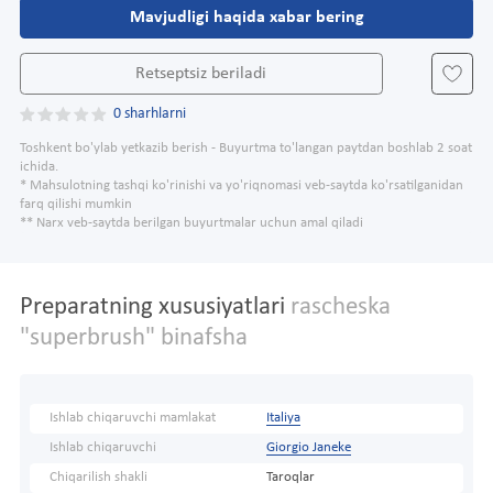
Mavjudligi haqida xabar bering
Retseptsiz beriladi
0 sharhlarni
Toshkent bo'ylab yetkazib berish - Buyurtma to'langan paytdan boshlab 2 soat
ichida.
* Mahsulotning tashqi ko'rinishi va yo'riqnomasi veb-saytda ko'rsatilganidan
farq qilishi mumkin
** Narx veb-saytda berilgan buyurtmalar uchun amal qiladi
Preparatning xususiyatlari
rascheska
"superbrush" binafsha
Ishlab chiqaruvchi mamlakat
Italiya
Ishlab chiqaruvchi
Giorgio Janeke
Chiqarilish shakli
Taroqlar