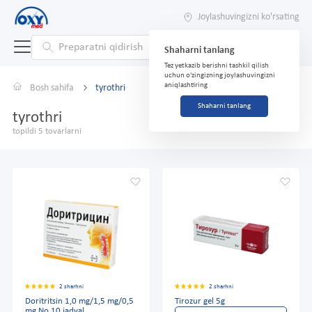
Joylashuvingizni ko'rsating
Shaharni tanlang
Tez yetkazib berishni tashkil qilish
uchun o'zingizning joylashuvingizni
aniqlashtiring
Bosh sahifa
tyrothri
Shaharni tanlang
tyrothri
topildi 5 tovarlarni
2 sharhni
2 sharhni
Doritritsin 1,0 mg/1,5 mg/0,5
Tirozur gel 5g
mg No 10 jadval.