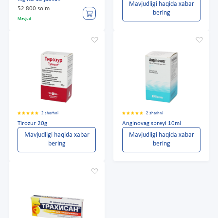
Mavjudligi haqida xabar
52 800 so'm
bering
Mavjud
2 sharhni
2 sharhni
Tirozur 20g
Anginovag spreyi 10ml
Mavjudligi haqida xabar
Mavjudligi haqida xabar
bering
bering