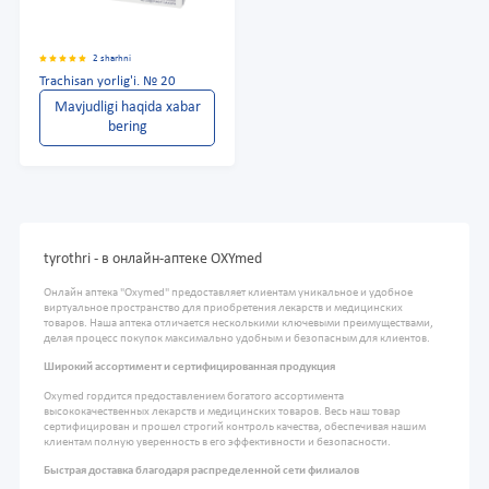
2 sharhni
Trachisan yorlig'i. № 20
Mavjudligi haqida xabar
bering
tyrothri - в онлайн-аптеке OXYmed
Онлайн аптека "Oxymed" предоставляет клиентам уникальное и удобное
виртуальное пространство для приобретения лекарств и медицинских
товаров. Наша аптека отличается несколькими ключевыми преимуществами,
делая процесс покупок максимально удобным и безопасным для клиентов.
Широкий ассортимент и сертифицированная продукция
Oxymed гордится предоставлением богатого ассортимента
высококачественных лекарств и медицинских товаров. Весь наш товар
сертифицирован и прошел строгий контроль качества, обеспечивая нашим
клиентам полную уверенность в его эффективности и безопасности.
Быстрая доставка благодаря распределенной сети филиалов