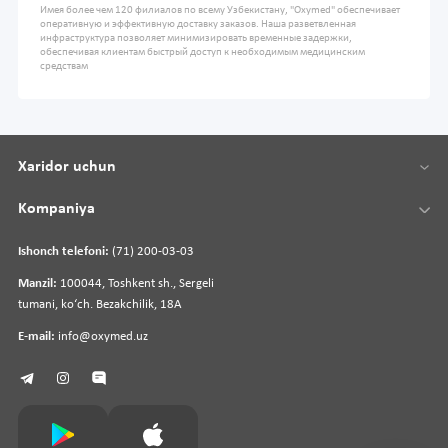
Имея более чем 120 филиалов по всему Узбекистану, "Oxymed" обеспечивает
оперативную и эффективную доставку заказов. Наша разветвленная
инфраструктура позволяет минимизировать временные задержки,
обеспечивая клиентам быстрый доступ к необходимым медицинским
средствам
Xaridor uchun
Kompaniya
Ishonch telefoni:
(71) 200-03-03
Manzil:
100044, Toshkent sh., Sergeli
tumani, koʻch. Bezakchilik, 18A
E-mail:
info@oxymed.uz