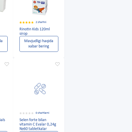
2 sharhni
Rinotin Kids 120ml
sirop
da
Mavjudligi haqida
xabar bering
0 sharhlarni
als
Selen forte bilan
vitamin C Evalar 0,24g
№60 tabletkalar