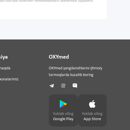
фраструктура позволяет минимизировать временные задержки,
iya
OXYmed
haqida
OXYmed yangilanishlarini ijtimoiy
tarmoqlarda kuzatib boring
ixonalarimiz
Yuklab oling
Yuklab oling
Google Play
App Store