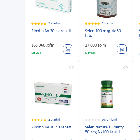
2 sharhni
2 sharhni
Rinotin № 30 plansheti.
Selen 100 mkg № 60
tab.
165 960 so'm
27 000 so'm
Mavjud
Mavjud
2 sharhni
0 sharhlarni
Rinotin № 30 plansheti.
Selen Nature's Bounty
50mcg №100 tablet