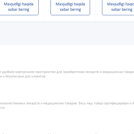
Mavjudligi haqida
Mavjudligi haqida
Mavjudligi haqi
xabar bering
xabar bering
xabar bering
и удобное виртуальное пространство для приобретения лекарств и медицинских това
м и безопасным для клиентов.
кокачественных лекарств и медицинских товаров. Весь наш товар сертифицирован и 
сти.