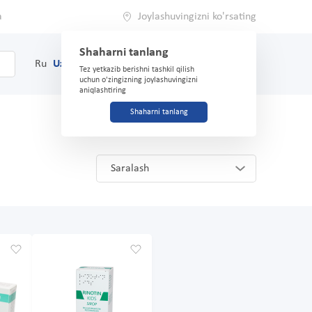
a
Joylashuvingizni ko'rsating
Shaharni tanlang
0
Savat
Ru
Uz
(71) 200-03-03
Tez yetkazib berishni tashkil qilish
uchun o'zingizning joylashuvingizni
aniqlashtiring
Shaharni tanlang
Saralash