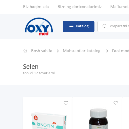
Biz haqimizda
Bizning dorixonalarimiz
Ma'lumot
Katalog
Bosh sahifa
Mahsulotlar katalogi
Faol mo
Selen
topildi 12 tovarlarni