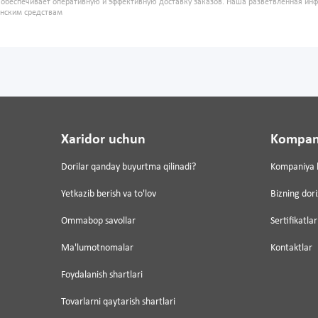
" обеспечивает оперативную и эффективную доставку заказов. Наша разветвленная ин
инским средствам
Xaridor uchun
Kompan
Dorilar qanday buyurtma qilinadi?
Kompaniya 
Yetkazib berish va to'lov
Bizning dor
Ommabop savollar
Sertifikatlar
Ma'lumotnomalar
Kontaktlar
Foydalanish shartlari
Tovarlarni qaytarish shartlari