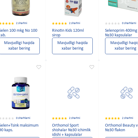
2 sharhni
2 sharhni
0 sharhlarni
Selen 100 mkg No 100
Rinotin Kids 120ml
Selenoprim 400mg
tab.
sirop
№30 kapsulalar
Mavjudligi haqida
Mavjudligi haqida
Mavjudligi haqi
xabar bering
xabar bering
xabar bering
0 sharhlarni
2 sharhni
2 sharhni
Selen+Tsink maksimum
Orthomol Sport
Orthomol Beauty vi
90 kaps.
shishalar №30 ichimlik
№30 flakon
idishi + kapsulalar