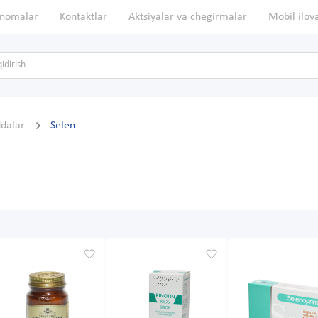
nomalar
Kontaktlar
Aktsiyalar va chegirmalar
Mobil ilov
ddalar
Selen