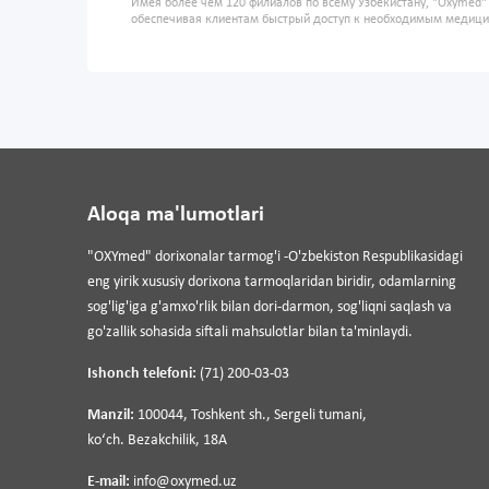
Имея более чем 120 филиалов по всему Узбекистану, "Oxymed
обеспечивая клиентам быстрый доступ к необходимым медиц
Aloqa ma'lumotlari
"OXYmed" dorixonalar tarmog'i -O'zbekiston Respublikasidagi
eng yirik xususiy dorixona tarmoqlaridan biridir, odamlarning
sog'lig'iga g'amxo'rlik bilan dori-darmon, sog'liqni saqlash va
go'zallik sohasida siftali mahsulotlar bilan ta'minlaydi.
Ishonch telefoni:
(71) 200-03-03
Manzil:
100044, Toshkent sh., Sergeli tumani,
koʻch. Bezakchilik, 18A
E-mail:
info@oxymed.uz