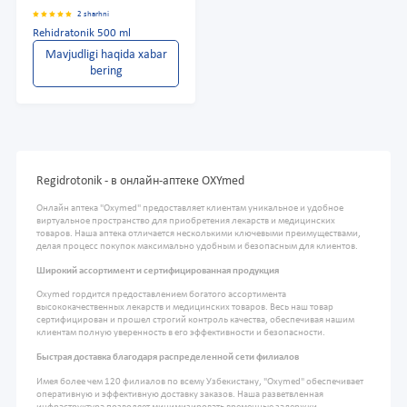
2 sharhni
Rehidratonik 500 ml
Mavjudligi haqida xabar
bering
Regidrotonik - в онлайн-аптеке OXYmed
Онлайн аптека "Oxymed" предоставляет клиентам уникальное и удобное
виртуальное пространство для приобретения лекарств и медицинских
товаров. Наша аптека отличается несколькими ключевыми преимуществами,
делая процесс покупок максимально удобным и безопасным для клиентов.
Широкий ассортимент и сертифицированная продукция
Oxymed гордится предоставлением богатого ассортимента
высококачественных лекарств и медицинских товаров. Весь наш товар
сертифицирован и прошел строгий контроль качества, обеспечивая нашим
клиентам полную уверенность в его эффективности и безопасности.
Быстрая доставка благодаря распределенной сети филиалов
Имея более чем 120 филиалов по всему Узбекистану, "Oxymed" обеспечивает
оперативную и эффективную доставку заказов. Наша разветвленная