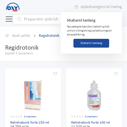
Joylashuvingizni ko'rsating
Shaharni tanlang
Tez yetkazib berishni tashkil qilish
uchun o'zingizning joylashuvingizni
aniqlashtiring
Bosh sahifa
Regidrotonik
Shaharni tanlang
Regidrotonik
topildi 5 tovarlarni
0 sharhlarni
0 sharhlarni
Rehidratonik forte 250 ml
Rehidratonik forte 100 ml
14 700 so'm
11 520 so'm