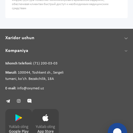
инфраструктура позволяет минимизировать временные задержки,
обеспечивая клиентам быстрый доступ к необходимым медицинским
средствам
Xaridor uchun
Kompaniya
Ishonch telefoni:
(71) 200-03-03
Manzil:
100044, Toshkent sh., Sergeli
tumani, koʻch. Bezakchilik, 18A
E-mail:
info@oxymed.uz
Yuklab oling
Yuklab oling
Google Play
App Store