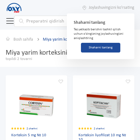
Joylashuvingizni ko'rsating
Shaharni tanlang
Tez yetkazib berishni tashkil qilish
uchun o'zingizning joylashuvingizni
aniqlashtiring
Bosh sahifa
Miya yarim korteksining polipeptidlari
Shaharni tanlang
Miya yarim korteksining polipeptidlari
topildi 2 tovarni
2 sharhni
2 sharhni
Korteksin 5 mg № 10
Korteksin liyofilizat 10 mg №
10