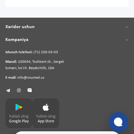
Xaridor uchun
Kompaniya
Ishonch telefoni:
(71) 200-03-03
Manzil:
100044, Toshkent sh., Sergeli
tumani, koʻch. Bezakchilik, 18A
E-mail:
info@oxymed.uz
Yuklab oling
Yuklab oling
Google Play
App Store