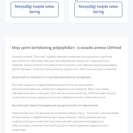
Mavjudligi haqida xabar
Mavjudligi haqida xabar
bering
bering
Miya yarim korteksining polipeptidlari - в онлайн-аптеке OXYmed
Онлайн аптека "Oxymed" предоставляет клиентам уникальное и удобное
виртуальное пространство для приобретения лекарств и медицинских
товаров. Наша аптека отличается несколькими ключевыми преимуществами,
делая процесс покупок максимально удобным и безопасным для клиентов.
Широкий ассортимент и сертифицированная продукция
Oxymed гордится предоставлением богатого ассортимента
высококачественных лекарств и медицинских товаров. Весь наш товар
сертифицирован и прошел строгий контроль качества, обеспечивая нашим
клиентам полную уверенность в его эффективности и безопасности.
Быстрая доставка благодаря распределенной сети филиалов
Имея более чем 120 филиалов по всему Узбекистану, "Oxymed" обеспечивает
оперативную и эффективную доставку заказов. Наша разветвленная
инфраструктура позволяет минимизировать временные задержки,
обеспечивая клиентам быстрый доступ к необходимым медицинским
средствам