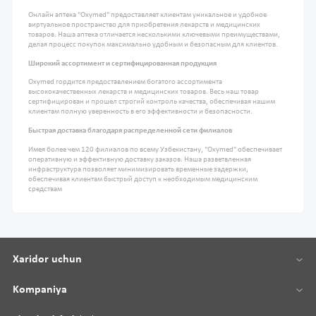
Онлайн аптека "Oxymed" предоставляет клиентам уникальное и удобное
виртуальное пространство для приобретения лекарств и медицинских
товаров. Наша аптека отличается несколькими ключевыми преимуществами,
делая процесс покупок максимально удобным и безопасным для клиентов.
Широкий ассортимент и сертифицированная продукция
Oxymed гордится предоставлением богатого ассортимента
высококачественных лекарств и медицинских товаров. Весь наш товар
сертифицирован и прошел строгий контроль качества, обеспечивая нашим
клиентам полную уверенность в его эффективности и безопасности.
Быстрая доставка благодаря распределенной сети филиалов
Имея более чем 120 филиалов по всему Узбекистану, "Oxymed" обеспечивает
оперативную и эффективную доставку заказов. Наша разветвленная
инфраструктура позволяет минимизировать временные задержки,
обеспечивая клиентам быстрый доступ к необходимым медицинским
средствам
Xaridor uchun
Kompaniya