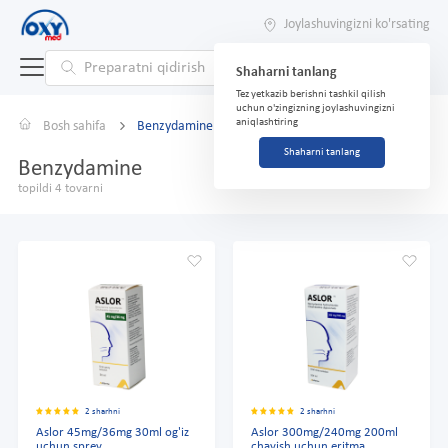
Joylashuvingizni ko'rsating
Shaharni tanlang
Tez yetkazib berishni tashkil qilish
uchun o'zingizning joylashuvingizni
aniqlashtiring
Bosh sahifa
Benzydamine
Shaharni tanlang
Benzydamine
topildi 4 tovarni
2 sharhni
2 sharhni
Aslor 45mg/36mg 30ml og'iz
Aslor 300mg/240mg 200ml
uchun sprey
chayish uchun eritma