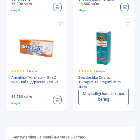
46 200 so'm
49 680 so'm
Mavjud
Mavjud
2 sharhni
2 sharhni
Анзибел "Апельсин"Вит.С
Zvezdochka Duo Lor
№30 табл. д/рассасывания
1.2mg/ml+1.5mg/ml 30ml
spreyi
Mavjudligi haqida xabar
36 780 so'm
bering
Mavjud
Benzydamine - в онлайн-аптеке OXYmed