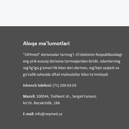
Aloqa ma'lumotlari
"OXYmed" dorixonalar tarmog'i -O'zbekiston Respublikasidagi
eng yirik xususiy dorixona tarmoqlaridan biridir, odamlarning
sog'lig'iga g'amxo'rlik bilan dori-darmon, sog'liqni saqlash va
go'zallik sohasida siftali mahsulotlar bilan ta'minlaydi.
Ishonch telefoni:
(71) 200-03-03
Manzil:
100044, Toshkent sh., Sergeli tumani,
koʻch. Bezakchilik, 18A
E-mail:
info@oxymed.uz