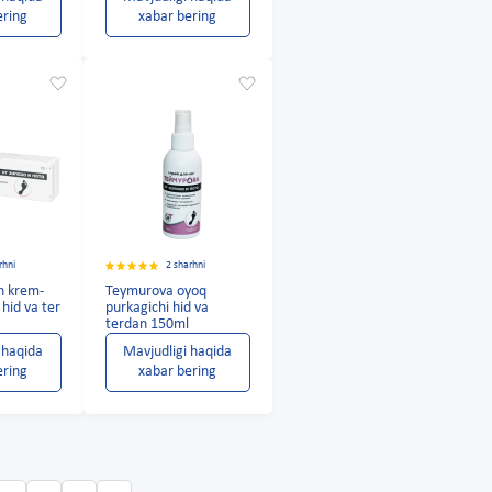
ering
xabar bering
rhni
2 sharhni
n krem-
Teymurova oyoq
hid va ter
purkagichi hid va
terdan 150ml
 haqida
Mavjudligi haqida
ering
xabar bering