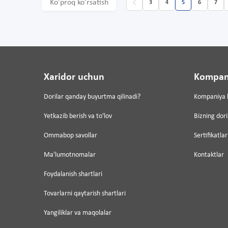
Ko'proq ko'rsatish
3
4
5
6
7
Xaridor uchun
Kompan
Dorilar qanday buyurtma qilinadi?
Kompaniya 
Yetkazib berish va to'lov
Bizning dor
Ommabop savollar
Sertifikatlar
Ma'lumotnomalar
Kontaktlar
Foydalanish shartlari
Tovarlarni qaytarish shartlari
Yangiliklar va maqolalar