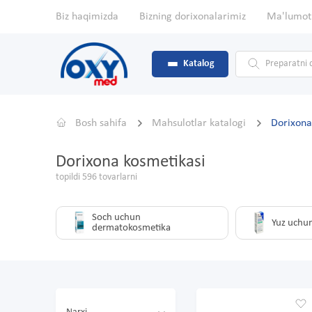
Biz haqimizda
Bizning dorixonalarimiz
Ma'lumot
Katalog
Bosh sahifa
Mahsulotlar katalogi
Dorixona
Dorixona kosmetikasi
topildi 596 tovarlarni
Soch uchun
Yuz uchu
dermatokosmetika