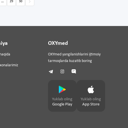
...
29
30
iya
OXYmed
haqida
OXYmed yangilanishlarini ijtimoiy
tarmoqlarda kuzatib boring
ixonalarimiz
Yuklab oling
Yuklab oling
Google Play
App Store