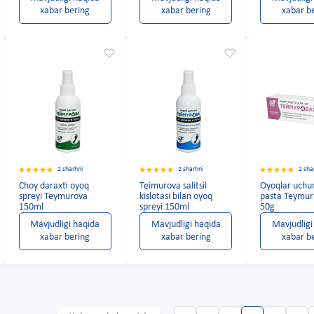
xabar bering
xabar bering
xabar b
2 sharhni
2 sharhni
2 sha
Choy daraxti oyoq
Teimurova salitsil
Oyoqlar uchu
spreyi Teymurova
kislotasi bilan oyoq
pasta Teymur 
150ml
spreyi 150ml
50g
Mavjudligi haqida
Mavjudligi haqida
Mavjudligi
xabar bering
xabar bering
xabar b