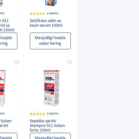
rhni
2 sharhni
n 911
Selülitdan oldin va
hid va
keyin sarum 130ml
sh 150ml
 haqida
Mavjudligi haqida
ering
xabar bering
rhni
2 sharhni
Sulsen
Kepekka qarshi
arshi
shampun 911 Sulsen
forte 150ml
 haqida
Mavjudligi haqida