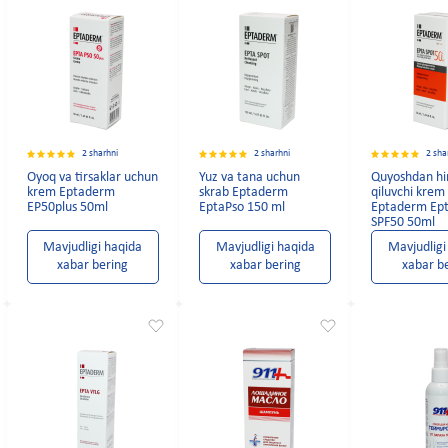
2 sharhni
2 sharhni
2 sha
Oyoq va tirsaklar uchun
Yuz va tana uchun
Quyoshdan h
krem Eptaderm
skrab Eptaderm
qiluvchi krem
EP50plus 50ml
EptaPso 150 ml
Eptaderm Ep
SPF50 50ml
Mavjudligi haqida
Mavjudligi haqida
Mavjudligi
xabar bering
xabar bering
xabar b