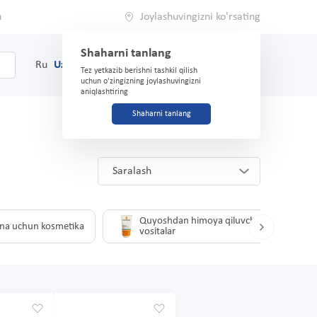
a
Joylashuvingizni ko'rsating
Shaharni tanlang
0
Savat
Ru
Uz
(71) 200-03-03
Tez yetkazib berishni tashkil qilish
uchun o'zingizning joylashuvingizni
aniqlashtiring
Shaharni tanlang
Saralash
Quyoshdan himoya qiluvchi
na uchun kosmetika
vositalar