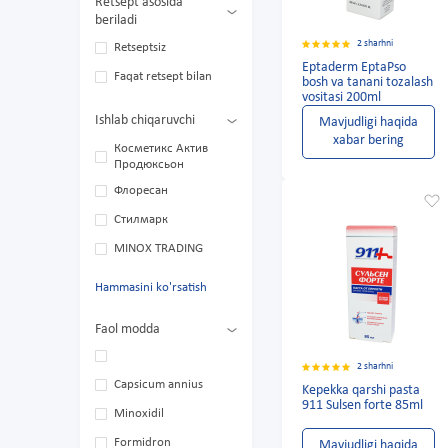
Retsept asosida
beriladi
2 sharhni
Retseptsiz
Eptaderm EptaPso
Faqat retsept bilan
bosh va tanani tozalash
vositasi 200ml
Ishlab chiqaruvchi
Mavjudligi haqida
xabar bering
Косметикс Актив
Продюксьон
Флоресан
Стилмарк
MINOX TRADING
Hammasini ko'rsatish
Faol modda
2 sharhni
Capsicum annius
Kepekka qarshi pasta
911 Sulsen forte 85ml
Minoxidil
Formidron
Mavjudligi haqida