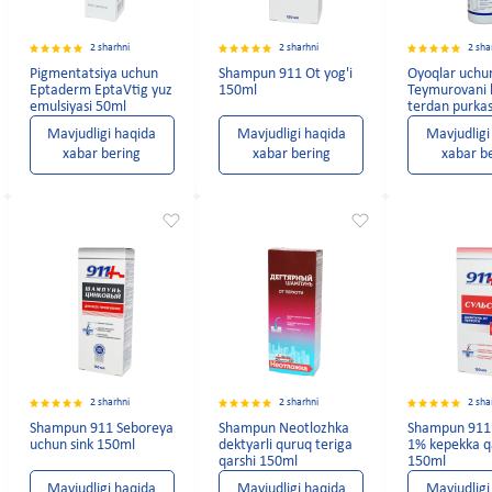
2 sharhni
2 sharhni
2 sha
Pigmentatsiya uchun
Shampun 911 Ot yog'i
Oyoqlar uchu
Eptaderm EptaVtig yuz
150ml
Teymurovani 
emulsiyasi 50ml
terdan purka
Mavjudligi haqida
Mavjudligi haqida
Mavjudligi
xabar bering
xabar bering
xabar b
2 sharhni
2 sharhni
2 sha
Shampun 911 Seboreya
Shampun Neotlozhka
Shampun 911 
uchun sink 150ml
dektyarli quruq teriga
1% kepekka q
qarshi 150ml
150ml
Mavjudligi haqida
Mavjudligi haqida
Mavjudligi