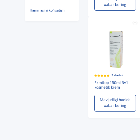
xabar bering
Hammasini ko'rsatish
3 sharhni
Ezmitop 150ml №1
kosmetik krem
Mavjudligi haqida
xabar bering