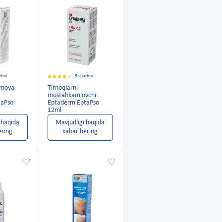
rhni
3 sharhni
imoya
Tirnoqlarni
mustahkamlovchi
taPso
Eptaderm EptaPso
12ml
 haqida
Mavjudligi haqida
ering
xabar bering