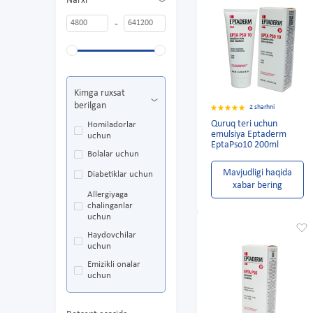
Narxi
-
Kimga ruxsat
berilgan
2 sharhni
Quruq teri uchun
Homiladorlar
emulsiya Eptaderm
uchun
EptaPso10 200ml
Bolalar uchun
Mavjudligi haqida
Diabetiklar uchun
xabar bering
Allergiyaga
chalinganlar
uchun
Haydovchilar
uchun
Emizikli onalar
uchun