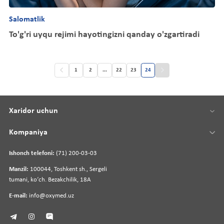
Salomatlik
To'g'ri uyqu rejimi hayotingizni qanday o'zgartiradi
1
2
...
22
23
24
Xaridor uchun
Kompaniya
Ishonch telefoni:
(71) 200-03-03
Manzil:
100044, Toshkent sh., Sergeli
tumani, koʻch. Bezakchilik, 18A
E-mail:
info@oxymed.uz