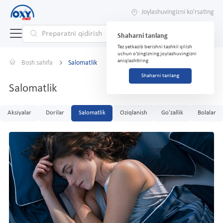
Joylashuvingizni ko'rsating
Shaharni tanlang
Tez yetkazib berishni tashkil qilish
uchun o'zingizning joylashuvingizni
aniqlashtiring
Bosh sahifa
Salomatlik
Shaharni tanlang
Salomatlik
Aksiyalar
Dorilar
Salomatlik
Oziqlanish
Go'zallik
Bolalar