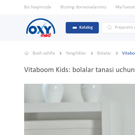
Biz haqimizda
Bizning dorixonalarimiz
Ma'lumot
Katalog
Bosh sahifa
Yangiliklar
Bolalar
Vitabo
Vitaboom Kids: bolalar tanasi uchu