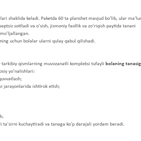
lari shaklida keladi. Paketda 60 ta planshet mavjud bo'lib, ular ma'lu
ptsiz sotiladi va o'sish, jismoniy faollik va zo'riqish paytida tanani
mo'ljallangan.
ing uchun bolalar ularni qulay qabul qilishadi.
 tarkibiy qismlarning muvozanatli kompleksi tufayli
bolaning tanasi
siy yo'nalishlari:
quvvatlash;
i jarayonlarida ishtirok etish;
h.
li ta'sirni kuchaytiradi va tanaga ko'p darajali yordam beradi.