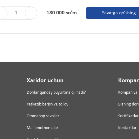
180 000 so'm
1
Savatga qo'shing
Xaridor uchun
Kompan
Dorilar qanday buyurtma qilinadi?
Kompaniya 
Yetkazib berish va to'lov
Bizning dor
Ommabop savollar
Sertifikatlar
Ma'lumotnomalar
Kontaktlar