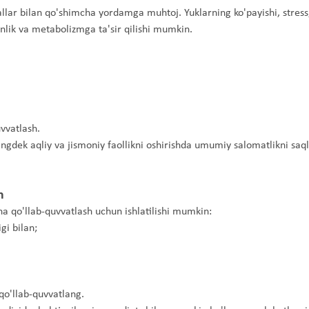
allar bilan qo'shimcha yordamga muhtoj. Yuklarning ko'payishi, stress
nlik va metabolizmga ta'sir qilishi mumkin.
vvatlash.
ingdek aqliy va jismoniy faollikni oshirishda umumiy salomatlikni saq
n
a qo'llab-quvvatlash uchun ishlatilishi mumkin:
gi bilan;
 qo'llab-quvvatlang.