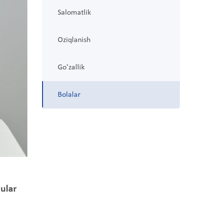
Salomatlik
Oziqlanish
Go'zallik
Bolalar
i
 ular