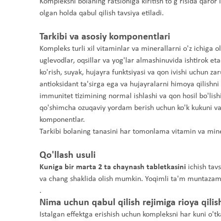
Kompleksni bolaning ratsioniga kiritish to'g'risida qaror
olgan holda qabul qilish tavsiya etiladi.
Tarkibi va asosiy komponentlari
Kompleks turli xil vitaminlar va minerallarni o'z ichiga ol
uglevodlar, oqsillar va yog'lar almashinuvida ishtirok et
ko'rish, suyak, hujayra funktsiyasi va qon ivishi uchun zar
antioksidant ta'sirga ega va hujayralarni himoya qilishni
immunitet tizimining normal ishlashi va qon hosil bo'lis
qo'shimcha ozuqaviy yordam berish uchun ko'k kukuni v
komponentlar.
Tarkibi bolaning tanasini har tomonlama vitamin va min
Qo'llash usuli
Kuniga bir marta 2 ta chaynash tabletkasini
ichish tav
va chang shaklida olish mumkin. Yoqimli ta'm muntazam qa
.
Nima uchun qabul qilish rejimiga rioya qil
Istalgan effektga erishish uchun kompleksni har kuni o'