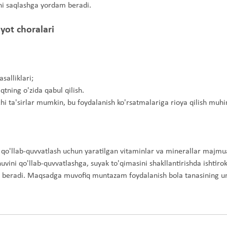
ni saqlashga yordam beradi.
yot choralari
alliklari;
qtning o'zida qabul qilish.
hi ta'sirlar mumkin, bu foydalanish ko'rsatmalariga rioya qilish muhi
i qo'llab-quvvatlash uchun yaratilgan vitaminlar va minerallar majmu
ini qo'llab-quvvatlashga, suyak to'qimasini shakllantirishda ishtirok
am beradi. Maqsadga muvofiq muntazam foydalanish bola tanasining 