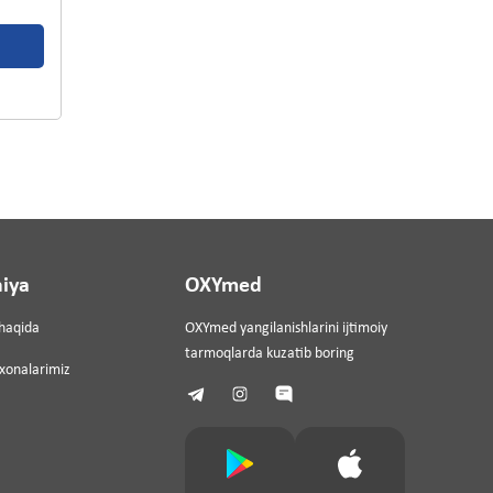
iya
OXYmed
haqida
OXYmed yangilanishlarini ijtimoiy
tarmoqlarda kuzatib boring
ixonalarimiz