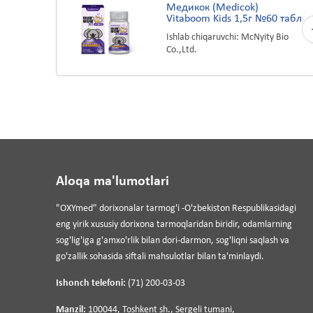
Медикок (Medicok)
Vitaboom Kids 1,5г №60 табл
Ishlab chiqaruvchi: McNyity Bio
Co.,Ltd.
Aloqa ma'lumotlari
"OXYmed" dorixonalar tarmog'i -O'zbekiston Respublikasidagi
eng yirik xususiy dorixona tarmoqlaridan biridir, odamlarning
sog'lig'iga g'amxo'rlik bilan dori-darmon, sog'liqni saqlash va
go'zallik sohasida siftali mahsulotlar bilan ta'minlaydi.
Ishonch telefoni:
(71) 200-03-03
Manzil:
100044, Toshkent sh., Sergeli tumani,