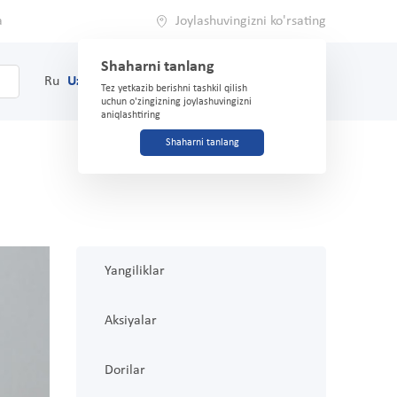
a
Joylashuvingizni ko'rsating
Shaharni tanlang
0
Savat
Ru
Uz
(71) 200-03-03
Tez yetkazib berishni tashkil qilish
uchun o'zingizning joylashuvingizni
aniqlashtiring
Shaharni tanlang
Yangiliklar
Aksiyalar
Dorilar