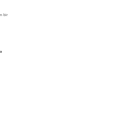
m bir
ga