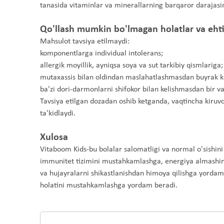
tanasida vitaminlar va minerallarning barqaror darajasi
Qo'llash mumkin bo'lmagan holatlar va ehti
Mahsulot tavsiya etilmaydi:
komponentlarga individual intolerans;
allergik moyillik, ayniqsa soya va sut tarkibiy qismlariga;
mutaxassis bilan oldindan maslahatlashmasdan buyrak kas
ba'zi dori-darmonlarni shifokor bilan kelishmasdan bir va
Tavsiya etilgan dozadan oshib ketganda, vaqtincha kiruvc
ta'kidlaydi.
Xulosa
Vitaboom Kids-bu bolalar salomatligi va normal o'sishin
immunitet tizimini mustahkamlashga, energiya almashinuv
va hujayralarni shikastlanishdan himoya qilishga yord
holatini mustahkamlashga yordam beradi.