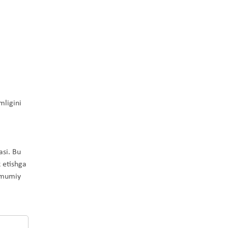
mligini
asi. Bu
 etishga
umumiy