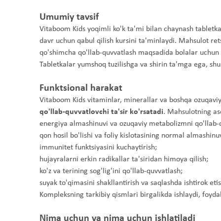
Umumiy tavsif
Vitaboom Kids yoqimli ko'k ta'mi bilan chaynash tabletka
davr uchun qabul qilish kursini ta'minlaydi. Mahsulot retse
qo'shimcha qo'llab-quvvatlash maqsadida bolalar uchun 
Tabletkalar yumshoq tuzilishga va shirin ta'mga ega, shun
Funktsional harakat
Vitaboom Kids vitaminlar, minerallar va boshqa ozuqaviy
qo'llab-quvvatlovchi ta'sir ko'rsatadi
. Mahsulotning aso
energiya almashinuvi va ozuqaviy metabolizmni qo'llab-
qon hosil bo'lishi va foliy kislotasining normal almashinuv
immunitet funktsiyasini kuchaytirish;
hujayralarni erkin radikallar ta'siridan himoya qilish;
ko'z va terining sog'lig'ini qo'llab-quvvatlash;
suyak to'qimasini shakllantirish va saqlashda ishtirok etis
Kompleksning tarkibiy qismlari birgalikda ishlaydi, foyda
Nima uchun va nima uchun ishlatiladi