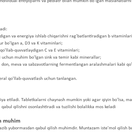
 individual ehtiyojlarni va pediatr bilan mumkin bo'lgan maslahatlarn
adi:
adigan va energiya ishlab chiqarishni rag'batlantiradigan b vitaminlari
ur bo'lgan a, D3 va K vitaminlari;
 qo'llab-quvvatlaydigan C va E vitaminlari;
hi uchun muhim bo'lgan sink va temir kabi minerallar;
a don, meva va sabzavotlarning fermentlangan aralashmalari kabi q
eral qo'llab-quvvatlash uchun tanlangan.
siya etiladi. Tabletkalarni chaynash mumkin yoki agar qiyin bo'lsa, m
bul qilishni osonlashtiradi va tuzilishi bolalikka mos keladi
ish muhim
tkazib yubormasdan qabul qilish muhimdir. Muntazam iste'mol qilish b