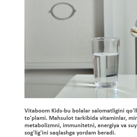
Vitaboom Kids-bu bolalar salomatligini qo'l
to'plami. Mahsulot tarkibida vitaminlar, min
metabolizmni, immunitetni, energiya va suy
sog'lig'ini saqlashga yordam beradi.