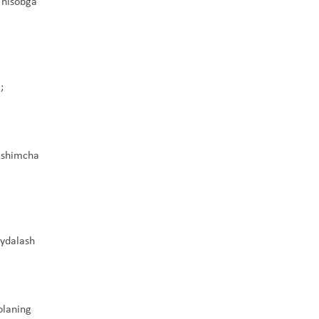
i hisobga
;
o'shimcha
aydalash
olaning