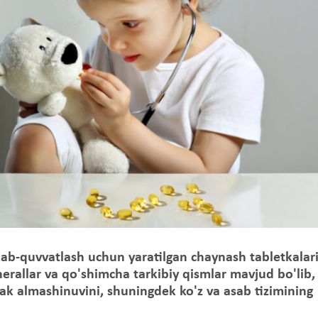
lab-quvvatlash uchun yaratilgan chaynash tabletkalar
erallar va qo'shimcha tarkibiy qismlar mavjud bo'lib,
ak almashinuvini, shuningdek ko'z va asab tizimining