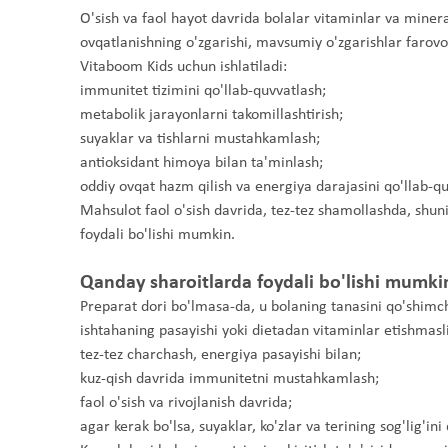
O'sish va faol hayot davrida bolalar vitaminlar va miner
ovqatlanishning o'zgarishi, mavsumiy o'zgarishlar farovo
Vitaboom Kids uchun ishlatiladi:
immunitet tizimini qo'llab-quvvatlash;
metabolik jarayonlarni takomillashtirish;
suyaklar va tishlarni mustahkamlash;
antioksidant himoya bilan ta'minlash;
oddiy ovqat hazm qilish va energiya darajasini qo'llab-qu
Mahsulot faol o'sish davrida, tez-tez shamollashda, shun
foydali bo'lishi mumkin.
Qanday sharoitlarda foydali bo'lishi mumki
Preparat dori bo'lmasa-da, u bolaning tanasini qo'shimch
ishtahaning pasayishi yoki dietadan vitaminlar etishmasli
tez-tez charchash, energiya pasayishi bilan;
kuz-qish davrida immunitetni mustahkamlash;
faol o'sish va rivojlanish davrida;
agar kerak bo'lsa, suyaklar, ko'zlar va terining sog'lig'ini