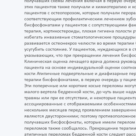
получавших схемы лечения включая в первую очере
этих пациентов также получали и химиотерапию и к
пациентов с остеопорозом, которые получали перор
соответствующим профилактическим лечением зубов
бисфосфонатами у пациентов с сопутствующими факт
терапия, кортикостероиды, плохая гигиена полости 
избегать инвазивные стоматологические процедуры,
развивается остеонекроз челюсти во время терапии
усугубить состояние. У пациентов, нуждающихся в 
указывающих, что при прекращении лечения бисфос
Клиническая оценка лечащего врача должна руково
пациента на основе индивидуальной оценки соотн
кости Атипичные подвертельные и диафизарные пе
терапии бисфосфонатами, в первую очередь у пацие
Эти поперечные или короткие косые переломы могут
малого вертела бедренной кости, до чуть выше на
травмы или при ее отсутствии, и некоторые пациент
ассоциированные с отображаемыми особенностями 
нескольких месяцев перед проявлением завершенно
являются двусторонними; поэтому противоположное
получавших бисфосфонаты, которые имели перелом 
переломов также сообщалось. Прекращение терапии
атипичных переломах бедренной кости следует расс