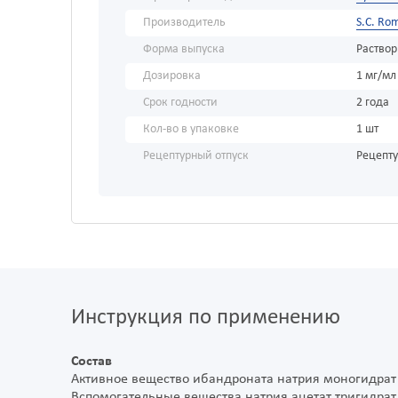
Производитель
S.C. Ro
Форма выпуска
Раствор
Дозировка
1 мг/мл
Срок годности
2 года
Кол-во в упаковке
1 шт
Рецептурный отпуск
Рецепт
Инструкция по применению
Состав
Активное вещество ибандроната натрия моногидрат в
Вспомогательные вещества натрия ацетат тригидрат –