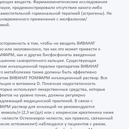
вующих веществ. Фармакокинетические исследования
аузе, продемонстрировали отсутствие какого-либо
аместительной гормональной терапией (эстрогены). Не
одновременного применения с мелфаланом/
омой.
сторожность в том, чтобы не вводить ВИВАНАТ
или околовенозно, так как это может привести к
МФАРМ, как и другие бисфосфонаты введенные
ньшению сывороточного кальция. Существующая
лом инъекционной терапии препаратом ВИВАНАТ
го метаболизма также должны быть эффективно
ратом ВИВАНАТ РОМФАРМ инъекционный раствор. Все
льция и витамина D. Почечная недостаточность
торые используют лекарственные средства, которые
ектов на уровне почек, должны регулярно
надлежащей медицинской практикой. В связи с
АРМ раствор для инъекций не рекомендуются
мкмоль/л (2,3 мг/дл) или с клиренсом креатинина ниже
оз челюсти Остеонекроз челюсти, как правило, связанный
числе остеомиелит) наблюдался у пациентов с раком,