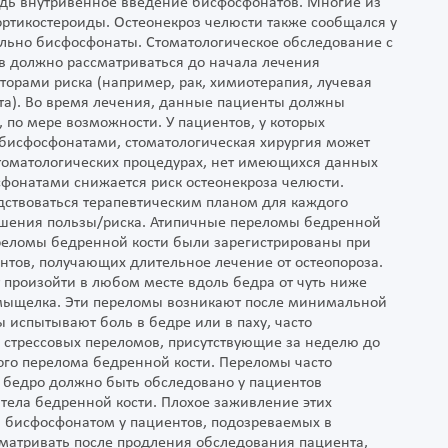
дь внутривенное введение бисфосфонатов. Многие из
ортикостероиды. Остеонекроз челюсти также сообщался у
ально бисфосфонаты. Стоматологическое обследование с
 должно рассматриваться до начала лечения
орами риска (например, рак, химиотерапия, лучевая
рта). Во время лечения, данные пациенты должны
 по мере возможности. У пациентов, у которых
 бисфосфонатами, стоматологическая хирургия может
стоматологических процедурах, нет имеющихся данных
фонатами снижается риск остеонекроза челюсти.
дствоваться терапевтическим планом для каждого
ошения пользы/риска. Атипичные переломы бедренной
реломы бедренной кости были зарегистрированы при
нтов, получающих длительное лечение от остеопороза.
 произойти в любом месте вдоль бедра от чуть ниже
дмыщелка. Эти переломы возникают после минимальной
ы испытывают боль в бедре или в паху, часто
стрессовых переломов, присутствующие за неделю до
го перелома бедренной кости. Переломы часто
 бедро должно быть обследовано у пациентов
тела бедренной кости. Плохое заживление этих
 бисфосфонатом у пациентов, подозреваемых в
матривать после продления обследования пациента,