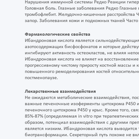
Нарушения иммунной системы Редко Реакции гиперч
Головная боль. Глазные заболевания Редко Глазные 
тромбофлебит. Желудочно-кишечные расстройства Час
запор. Заболевания кожи и подкожных тканей Часто 
Фармакологические свойства
Ибандроновая кислота является сильнодействующим
азотосодержащих бисфосфонатов и которые действую
ингибируют активность остеокластов, не влияя неп
Ибандроновая кислота не влияет на восстановление
прогрессивному чистому приросту костной массы и 
повышенного ремоделирования костей относительн
постменопаузе.
Лекарственные взаимодействия
Не ожидаются метаболические взаимодействия, пос
важные печеночные изоферменты цитохрома P450 и 
печеночного цитохрома Р450 у крыс. Кроме того, с
85%-87% (определяемая in vitro при терапевтических
образом, потенциал взаимодействия с другими преп
является низким. Ибандроновая кислота выводится 
биотрансформации. Секреторный путь похоже не вк