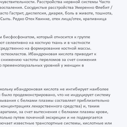
увствительности. Расстройства нервной системы Часто
воспаления. Сосудистые расстройства Умеренно Флебит /
то Гастрит, диспепсия, диарея, боль в животе, тошнота,
Сыпь. Редко Отек Квинке, отек лица/отек, крапивница
 бисфосфонатом, который относится к группе
т селективно на костную ткань и в частности
осредственно на формирование костной массы.
 остеокластов. Ибандроновая кислота приводит к
к снижению частоты переломов за счет снижения
о пременопаузальных уровней у женщин в
кольку ибандроновая кислота не ингибирует наиболее
было продемонстрировано, что не индуцирует систему
вязывания с белками плазмы составляет приблизительно
 концентрациях лекарственного средства) и, таким
аратами, за счет вытеснения с белками плазмы крови,
только путем почечной экскреции и не подвергается
лючает известные транспортные системы, кислотные или