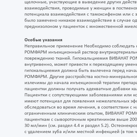
щелочные, участвующие в выведение других дейст
взаимодействия, проводимые у женщин в постменоп
потенциала взаимодействия с тамоксифеном или с з
было замечено никакое взаимодействие в случае 
преднизолоном у пациенток с множественной миел
Особые указания
Неправильное применение Необходимо соблюдать о
РОМФАРМ инъекционный раствор внутриартериально 
повреждению тканей. Гипокальциемия ВИВАНАТ РО
внутривенно, может привести к переходящему уме
гипокальциемия должна быть вылечена перед нача
РОМФАРМ. Другие расстройства костно-минерально
излечимы до начала инъекционной терапии препа
пациентки должны получать адекватные добавки ка
Пациентки с сопутствующими заболеваниями или ко
имеют потенциал для появления нежелательных эфф
обследоваться во время лечения, в соответствии с 
ограниченным клиническим опытом, ВИВАНАТ РОМФ
пациенткам с сывороточным креатинином выше 200 
30 мл/мин (см. раздел 4.4 и раздел 5.2). Остеонекр
с удалением зуба и/или местной инфекцией (в том 