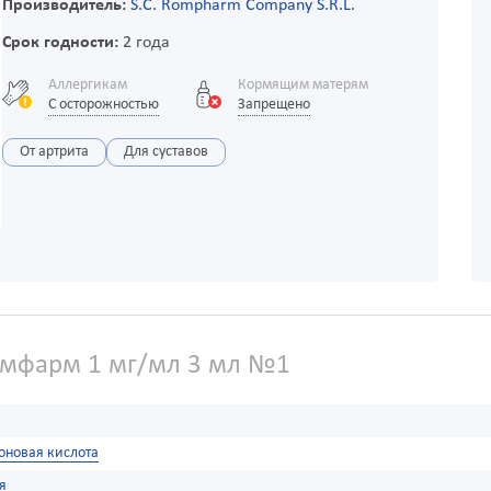
Производитель:
S.C. Rompharm Company S.R.L.
Срок годности:
2 года
Аллергикам
Кормящим матерям
С осторожностью
Запрещено
От артрита
Для суставов
омфарм 1 мг/мл 3 мл №1
оновая кислота
я