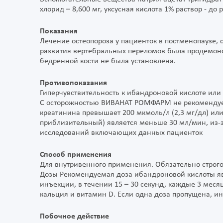
хлорид – 8,600 мг, уксусная кислота 1% раствор - до p
Показания
Лечение остеопороза у пациенток в постменопаузе,
развития вертебральных переломов была продемонс
бедренной кости не была установлена.
Противопоказания
Гиперчувствительность к ибандроновой кислоте или
С осторожностью ВИВАНАТ РОМФАРМ не рекомендует
креатинина превышает 200 мкмоль/л (2,3 мг/дл) ил
приблизительный) является меньше 30 мл/мин, из-
исследований включающих данных пациенток
Способ применения
Для внутривенного применения. Обязательно строг
Дозы Рекомендуемая доза ибандроновой кислоты яв
инъекции, в течении 15 – 30 секунд, каждые 3 мес
кальция и витамин D. Если одна доза пропущена, и
Побочное действие