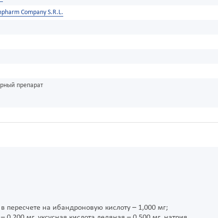
mpharm Company S.R.L.
урный препарат
 пересчете на ибандроновую кислоту – 1,000 мг;
 0,200 мг, уксусная кислота ледяная – 0,500 мг, натрия