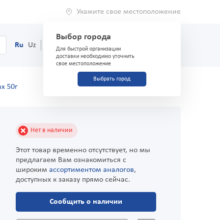
Укажите свое местоположение
Выбор города
0
Корзина
Ru
Uz
(71) 200-03-03
Для быстрой организации
доставки необходимо уточнить
свое местоположение
Выбрать город
ах 50г
Нет в наличии
Этот товар временно отсутствует, но мы
предлагаем Вам ознакомиться с
широким
ассортиментом аналогов
,
доступных к заказу прямо сейчас.
Сообщить о наличии