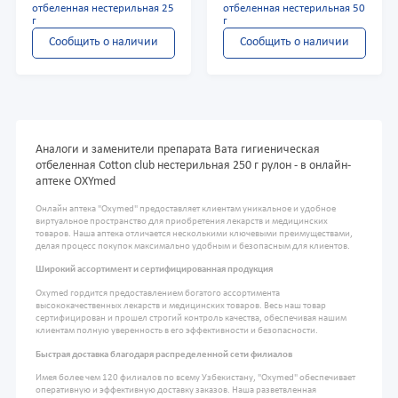
отбеленная нестерильная 25
отбеленная нестерильная 50
г
г
Сообщить о наличии
Сообщить о наличии
Аналоги и заменители препарата Вата гигиеническая
отбеленная Cotton club нестерильная 250 г рулон - в онлайн-
аптеке OXYmed
Онлайн аптека "Oxymed" предоставляет клиентам уникальное и удобное
виртуальное пространство для приобретения лекарств и медицинских
товаров. Наша аптека отличается несколькими ключевыми преимуществами,
делая процесс покупок максимально удобным и безопасным для клиентов.
Широкий ассортимент и сертифицированная продукция
Oxymed гордится предоставлением богатого ассортимента
высококачественных лекарств и медицинских товаров. Весь наш товар
сертифицирован и прошел строгий контроль качества, обеспечивая нашим
клиентам полную уверенность в его эффективности и безопасности.
Быстрая доставка благодаря распределенной сети филиалов
Имея более чем 120 филиалов по всему Узбекистану, "Oxymed" обеспечивает
оперативную и эффективную доставку заказов. Наша разветвленная