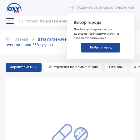
Укажите свое местоположение
Выбор города
Для быстрой организации
доставки необходимо уточнить
свое местоположение
Главная
Вата гигиеническая отбеленная Cotton club
нестерильная 250 г рулон
Выбрать город
Характеристики
Инструкция по применению
Отзывы
Ана