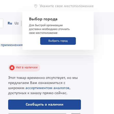
Укажите свое местоположение
Выбор города
0
Корзина
Ru
Uz
(71) 200-03-03
Для быстрой организации
доставки необходимо уточнить
свое местоположение
Выбрать город
о применения
Нет в наличии
Этот товар временно отсутствует, но мы
предлагаем Вам ознакомиться с
широким
ассортиментом аналогов
,
доступных к заказу прямо сейчас.
Сообщить о наличии