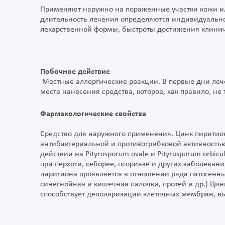
Применяют наружно на пораженные участки кожи ил
длительность лечения определяются индивидуально
лекарственной формы, быстроты достижения клинич
Побочное действие
Местные аллергические реакции. В первые дни леч
месте нанесения средства, которое, как правило, не
Фармакологические свойства
Средство для наружного применения. Цинк пиритио
антибактериальной и противогрибковой активность
действии на Pityrosporum ovale и Pityrosporum orb
при перхоти, себорее, псориазе и других заболеван
пиритиона проявляется в отношении ряда патогенны
синегнойная и кишечная палочки, протей и др.) Ци
способствует деполяризации клеточных мембран, вы