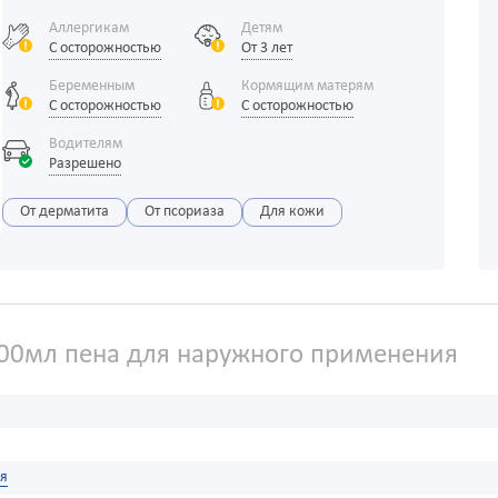
Аллергикам
Детям
С осторожностью
От 3 лет
Беременным
Кормящим матерям
С осторожностью
С осторожностью
Водителям
Разрешено
От дерматита
От псориаза
Для кожи
00мл пена для наружного применения
я