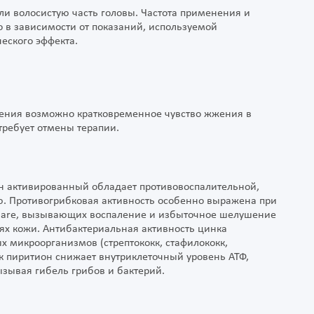
и волосистую часть головы. Частота применения и
 в зависимости от показаний, используемой
еского эффекта.
ения возможно кратковременное чувство жжения в
 требует отмены терапии.
н активированный обладает противовоспалительной,
ю. Противогрибковая активность особенно выражена при
iculare, вызывающих воспаление и избыточное шелушение
иях кожи. Антибактериальная активность цинка
х микроорганизмов (стрептококк, стафилококк,
нк пиритион снижает внутриклеточный уровень АТФ,
зывая гибель грибов и бактерий.