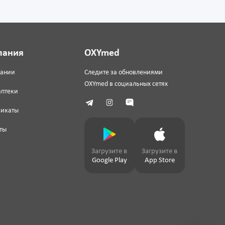
пания
OXYmed
пании
Следите за обновлениями
OXYmed в социальных сетях
аптеки
фикаты
ты
Загрузите в
Загрузите в
Google Play
App Store