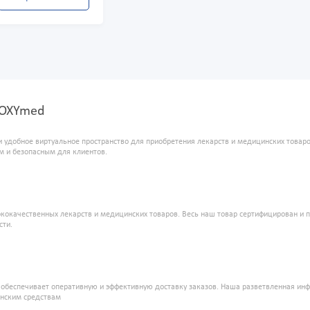
 OXYmed
и удобное виртуальное пространство для приобретения лекарств и медицинских това
м и безопасным для клиентов.
кокачественных лекарств и медицинских товаров. Весь наш товар сертифицирован и 
сти.
" обеспечивает оперативную и эффективную доставку заказов. Наша разветвленная ин
инским средствам