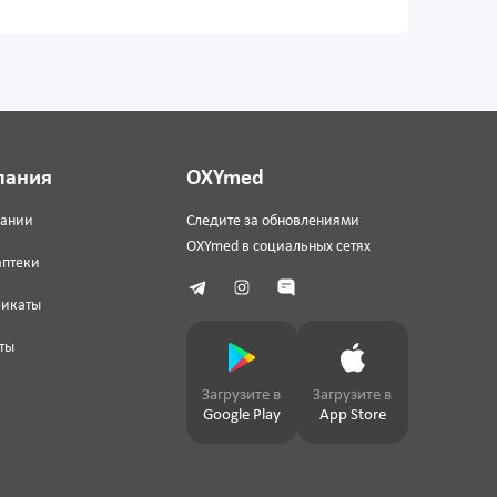
пания
OXYmed
пании
Следите за обновлениями
OXYmed в социальных сетях
аптеки
фикаты
ты
Загрузите в
Загрузите в
Google Play
App Store