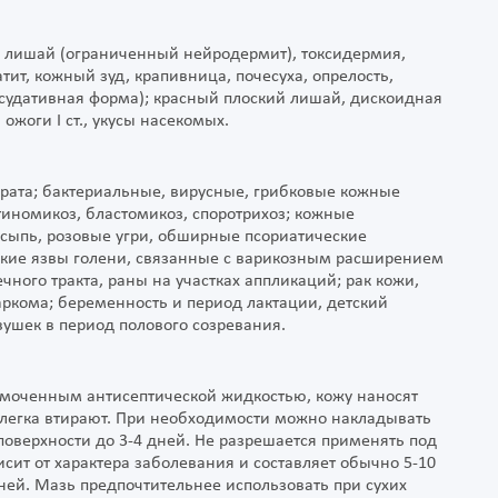
й лишай (ограниченный нейродермит), токсидермия,
ит, кожный зуд, крапивница, почесуха, опрелость,
ссудативная форма); красный плоский лишай, дискоидная
ожоги I ст., укусы насекомых.
рата; бактериальные, вирусные, грибковые кожные
ктиномикоз, бластомикоз, споротрихоз; кожные
 сыпь, розовые угри, обширные псориатические
ские язвы голени, связанные с варикозным расширением
ного тракта, раны на участках аппликаций; рак кожи,
аркома; беременность и период лактации, детский
вушек в период полового созревания.
смоченным антисептической жидкостью, кожу наносят
 слегка втирают. При необходимости можно накладывать
поверхности до 3-4 дней. Не разрешается применять под
висит от характера заболевания и составляет обычно 5-10
ней. Мазь предпочтительнее использовать при сухих