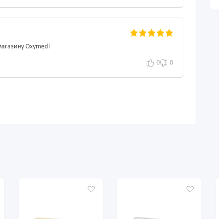
магазину Oxymed!
0
0