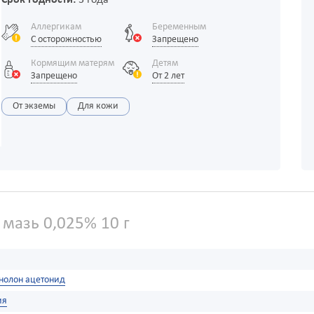
Срок годности:
3 года
Аллергикам
Беременным
С осторожностью
Запрещено
Кормящим матерям
Детям
Запрещено
От 2 лет
От экземы
Для кожи
мазь 0,025% 10 г
нолон ацетонид
ия