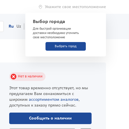
Укажите свое местоположение
Выбор города
0
Корзина
Ru
Uz
(71) 200-03-03
Для быстрой организации
доставки необходимо уточнить
свое местоположение
Выбрать город
Нет в наличии
Этот товар временно отсутствует, но мы
предлагаем Вам ознакомиться с
широким
ассортиментом аналогов
,
доступных к заказу прямо сейчас.
Сообщить о наличии