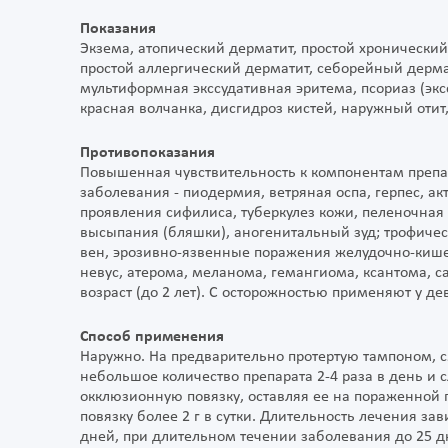
Показания
Экзема, атопический дерматит, простой хронически
простой аллергический дерматит, себорейный дермат
мультиформная экссудативная эритема, псориаз (эк
красная волчанка, дисгидроз кистей, наружный отит, 
Противопоказания
Повышенная чувствительность к компонентам препа
заболевания - пиодермия, ветряная оспа, герпес, а
проявления сифилиса, туберкулез кожи, пеленочная
высыпания (бляшки), аногенитальный зуд; трофиче
вен, эрозивно-язвенные поражения желудочно-кишеч
невус, атерома, меланома, гемангиома, ксантома, с
возраст (до 2 лет). С осторожностью применяют у де
Способ применения
Наружно. На предварительно протертую тампоном, 
небольшое количество препарата 2-4 раза в день и
окклюзионную повязку, оставляя ее на пораженной 
повязку более 2 г в сутки. Длительность лечения за
дней, при длительном течении заболевания до 25 д