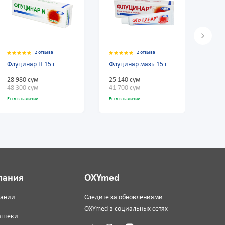
2 отзыва
2 отзыва
Флуцинар мазь 15 г
Синафлана мазь
0,025% 15 г
25 140 сум
10 500 сум
41 700 сум
17 500 сум
Есть в наличии
Есть в наличии
пания
OXYmed
пании
Следите за обновлениями
OXYmed в социальных сетях
аптеки