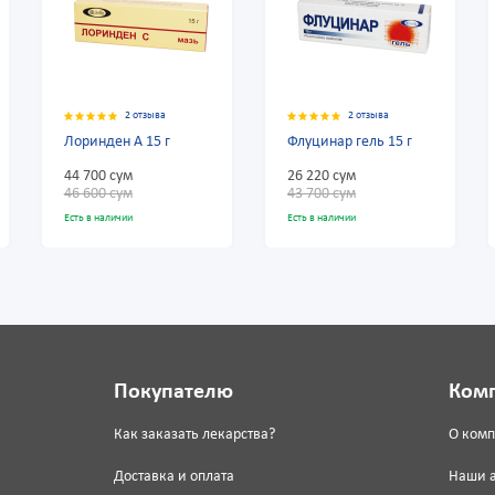
ыва
2 отзыва
2 отзыва
5 г
Флуцинар гель 15 г
Флуцинар Н 15 г
26 220 сум
28 980 сум
43 700 сум
48 300 сум
Есть в наличии
Есть в наличии
Покупателю
Ком
Как заказать лекарства?
О ком
Доставка и оплата
Наши 