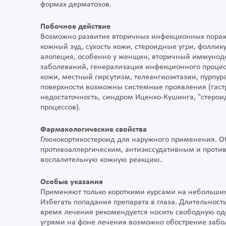
формах дерматозов.
Побочное действие
Возможно развитие вторичных инфекционных пораж
кожный зуд, сухость кожи, стероидные угри, фоллик
алопеция, особенно у женщин, вторичный иммунод
заболеваний, генерализация инфекционного процесс
кожи, местный гирсутизм, телеангиоэктазии, пурп
поверхности возможны системные проявления (гастр
недостаточность, синдром Иценко-Кушинга, "стеро
процессов).
Фармакологические свойства
Глюкокортикостероид для наружного применения. О
противоаллергическим, антиэкссудативным и проти
воспалительную кожную реакцию.
Особые указания
Применяют только короткими курсами на небольших 
Избегать попадания препарата в глаза. Длительност
время лечения рекомендуется носить свободную о
угрями на фоне лечения возможно обострение заб