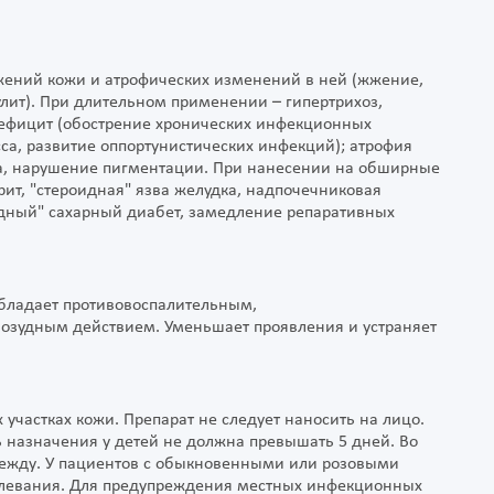
ений кожи и атрофических изменений в ней (жжение,
улит). При длительном применении – гипертрихоз,
ефицит (обострение хронических инфекционных
а, развитие оппортунистических инфекций); атрофия
ура, нарушение пигментации. При нанесении на обширные
ит, "стероидная" язва желудка, надпочечниковая
идный" сахарный диабет, замедление репаративных
бладает противовоспалительным,
возудным действием. Уменьшает проявления и устраняет
участках кожи. Препарат не следует наносить на лицо.
ь назначения у детей не должна превышать 5 дней. Во
дежду. У пациентов с обыкновенными или розовыми
олевания. Для предупреждения местных инфекционных