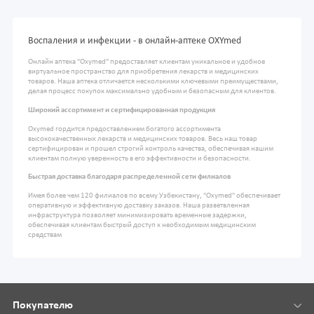
Воспаления и инфекции - в онлайн-аптеке OXYmed
Онлайн аптека "Oxymed" предоставляет клиентам уникальное и удобное
виртуальное пространство для приобретения лекарств и медицинских
товаров. Наша аптека отличается несколькими ключевыми преимуществами,
делая процесс покупок максимально удобным и безопасным для клиентов.
Широкий ассортимент и сертифицированная продукция
Oxymed гордится предоставлением богатого ассортимента
высококачественных лекарств и медицинских товаров. Весь наш товар
сертифицирован и прошел строгий контроль качества, обеспечивая нашим
клиентам полную уверенность в его эффективности и безопасности.
Быстрая доставка благодаря распределенной сети филиалов
Имея более чем 120 филиалов по всему Узбекистану, "Oxymed" обеспечивает
оперативную и эффективную доставку заказов. Наша разветвленная
инфраструктура позволяет минимизировать временные задержки,
обеспечивая клиентам быстрый доступ к необходимым медицинским
средствам
Покупателю