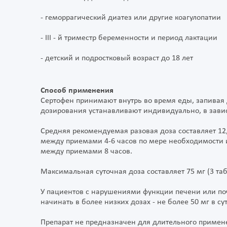
- геморрагический диатез или другие коагулопатии
- III - й триместр беременности и период лактации
- детский и подростковый возраст до 18 лет
Способ применения
Сертофен принимают внутрь во время еды, запивая
дозирования устанавливают индивидуально, в завис
Средняя рекомендуемая разовая доза составляет 12,5 
между приемами 4-6 часов по мере необходимости или
между приемами 8 часов.
Максимальная суточная доза составляет 75 мг (3 таб
У пациентов с нарушениями функции печени или поч
начинать в более низких дозах - не более 50 мг в сут
Препарат не предназначен для длительного примен