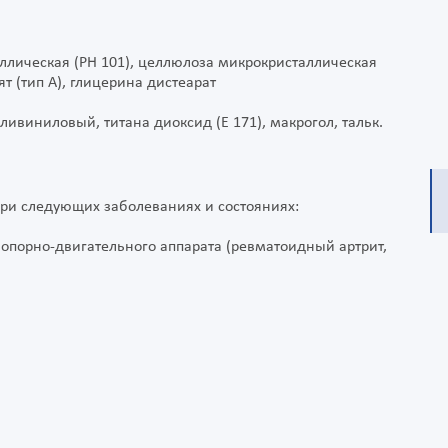
ллическая (PH 101), целлюлоза микрокристаллическая
т (тип A), глицерина дистеарат
оливиниловый, титана диоксид (Е 171), макрогол, тальк.
ри следующих заболеваниях и состояниях:
опорно-двигательного аппарата (ревматоидный артрит,