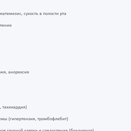
матемезис, сухость в полости рта
еление
мия, анорексия
, тахикардия)
емы (гипертензия, тромбофлебит)
ов грудной клетки и средостения (брадипноэ)