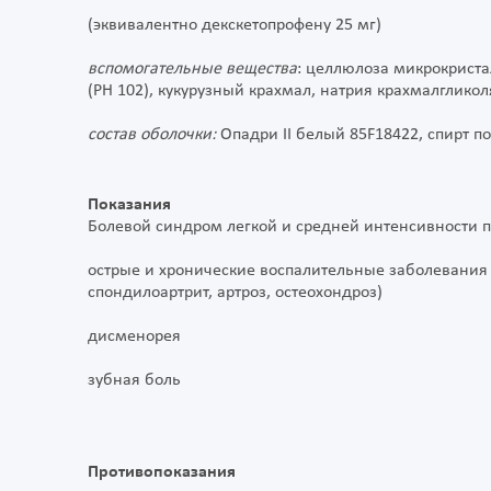
(эквивалентно декскетопрофену 25 мг)
вспомогательные вещества
: целлюлоза микрокриста
(PH 102), кукурузный крахмал, натрия крахмалгликоля
состав оболочки:
Опадри II белый 85F18422, спирт п
Показания
Болевой синдром легкой и средней интенсивности п
острые и хронические воспалительные заболевания 
спондилоартрит, артроз, остеохондроз)
дисменорея
зубная боль
Противопоказания