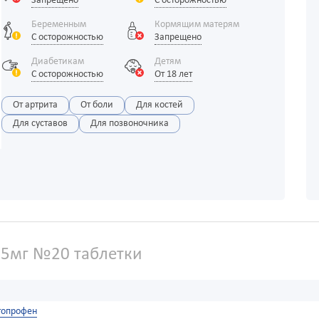
Запрещено
С осторожностью
Беременным
Кормящим матерям
С осторожностью
Запрещено
Диабетикам
Детям
С осторожностью
От 18 лет
От артрита
От боли
Для костей
Для суставов
Для позвоночника
25мг №20 таблетки
топрофен