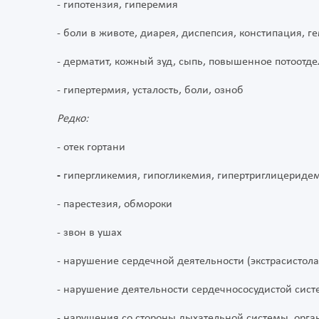
- гипотензия, гиперемия
- боли в животе, диарея, диспепсия, констипация, ге
- дерматит, кожный зуд, сыпь, повышенное потоотд
- гипертермия, усталость, боли, озноб
Редко:
- отек гортани
-
гипергликемия, гипогликемия, гипертриглицериде
- парестезия, обмороки
- звон в ушах
- нарушение сердечной деятельности (экстрасистола
- нарушение деятельности сердечнососудистой сист
- нарушения со стороны дыхательной системы, орган