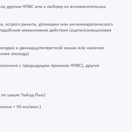
или другим НПВС или к любому из вспомогательных
а, острого ринита, уртикарии или ангионевротического
с подобным механизмом действия (ацетилсалициловая
 желудка и двенадцатиперстной кишки или наличие
олее эпизода)
связанные с предыдущим приемом НПВС), другие
в по шкале Чайлд-Пью)
инина < 50 мл/мин.)