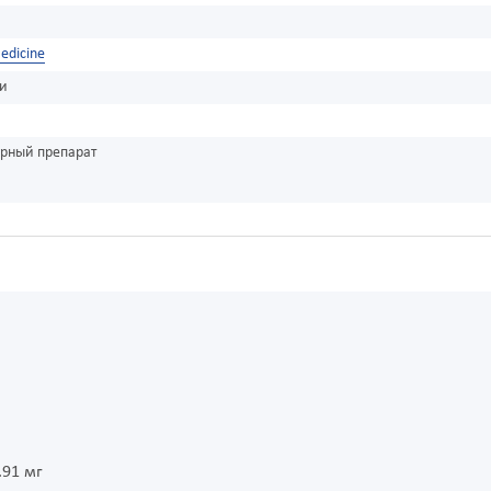
edicine
ки
урный препарат
.91 мг