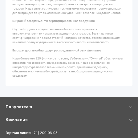
Онлайн аптека "Oxymed" предоставляет клиентам уникальное и удобное
виртуальное пространство для приобретения лекарств и медицинских
товаров. Наша аптека отличается несколькими ключевыми преимуществами,
делая процесс покупок максимально удобным и безопасным для клиентов.
Широкий ассортимент и сертифицированная продукция
Oxymed гордится предоставлением богатого ассортимента
высококачественных лекарств и медицинских товаров. Весь наш товар
сертифицирован и прошел строгий контроль качества, обеспечивая нашим
клиентам полную уверенность в его эффективности и безопасности.
Быстрая доставка благодаря распределенной сети филиалов
Имея более чем 120 филиалов по всему Узбекистану, "Oxymed" обеспечивает
оперативную и эффективную доставку заказов. Наша разветвленная
инфраструктура позволяет минимизировать временные задержки,
обеспечивая клиентам быстрый доступ к необходимым медицинским
средствам
Покупателю
Компания
Горячая линия:
(71) 200-03-03