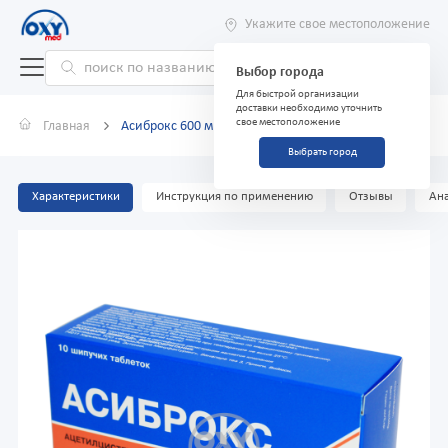
Укажите свое местоположение
Выбор города
Для быстрой организации
доставки необходимо уточнить
свое местоположение
Главная
Асиброкс 600 мг №10 шипучие таблетки
Выбрать город
Характеристики
Инструкция по применению
Отзывы
Ана