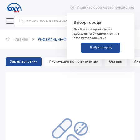
Укажите свое местоположение
Выбор города
Для быстрой организации
доставки необходимо уточнить
свое местоположение
Главная
Рифампицин-Ферейн, 150 мг, ампулы №10
Выбрать город
Характеристики
Инструкция по применению
Отзывы
Ана