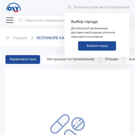
Укажите свое местоположение
Выбор города
Для быстрой организации
доставки необходимо уточнить
свое местоположение
Главная
РЕСПИФОРБ КАПСУЛЫ 80МКГ/4,5МКГ ДОЗА №60
Выбрать город
Характеристики
Инструкция по применению
Отзывы
Ана