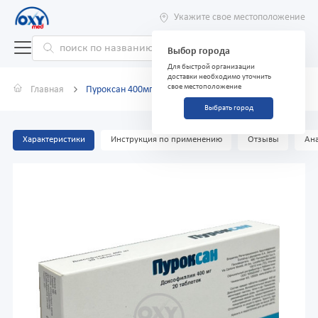
Укажите свое местоположение
Выбор города
Для быстрой организации
доставки необходимо уточнить
свое местоположение
Главная
Пуроксан 400мг №20 таблетки
Выбрать город
Характеристики
Инструкция по применению
Отзывы
Ана