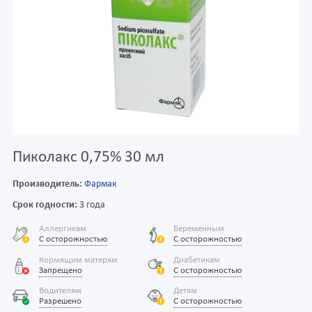
Пиколакс 0,75% 30 мл
Производитель:
Фармак
Срок годности:
3 года
Аллергикам
Беременным
С осторожностью
С осторожностью
Кормящим матерям
Диабетикам
Запрещено
С осторожностью
Водителям
Детям
Разрешено
С осторожностью