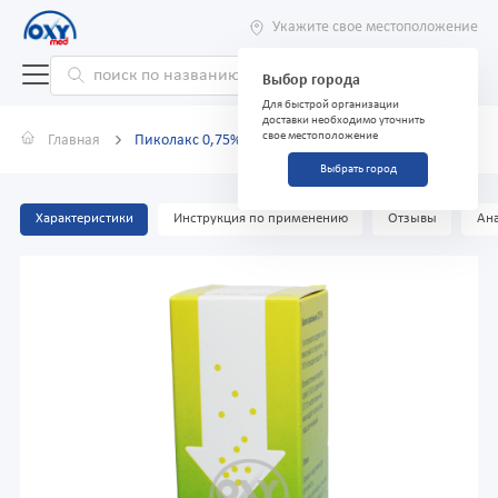
Укажите свое местоположение
Выбор города
Для быстрой организации
доставки необходимо уточнить
свое местоположение
Главная
Пиколакс 0,75% 30 мл
Выбрать город
Характеристики
Инструкция по применению
Отзывы
Ана