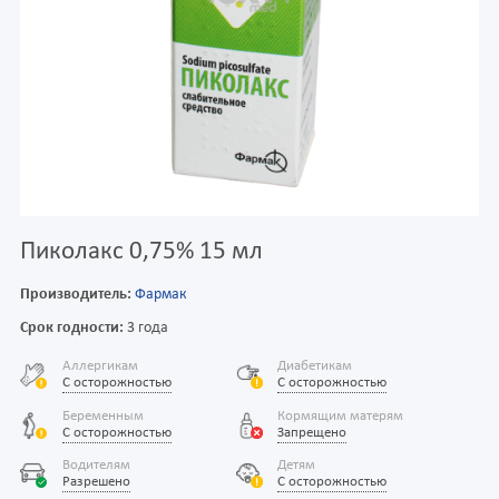
Пиколакс 0,75% 15 мл
Производитель:
Фармак
Срок годности:
3 года
Аллергикам
Диабетикам
С осторожностью
С осторожностью
Беременным
Кормящим матерям
С осторожностью
Запрещено
Водителям
Детям
Разрешено
С осторожностью