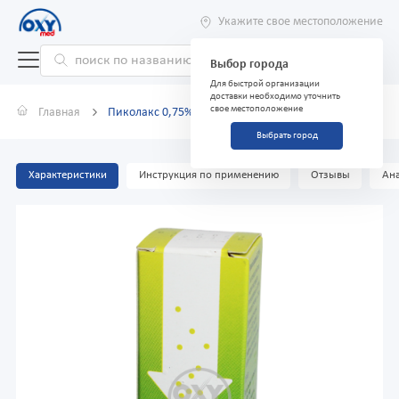
Укажите свое местоположение
Выбор города
Для быстрой организации
доставки необходимо уточнить
свое местоположение
Главная
Пиколакс 0,75% 15 мл
Выбрать город
Характеристики
Инструкция по применению
Отзывы
Ана