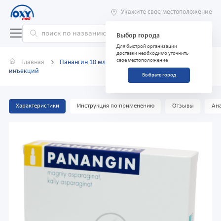
Укажите свое местоположение
Выбор города
Для быстрой организации
доставки необходимо уточнить
свое местоположение
Главная
Панангин 10 мл №5 концентрат для раствора для
инъекций
Выбрать город
Характеристики
Инструкция по применению
Отзывы
Ана