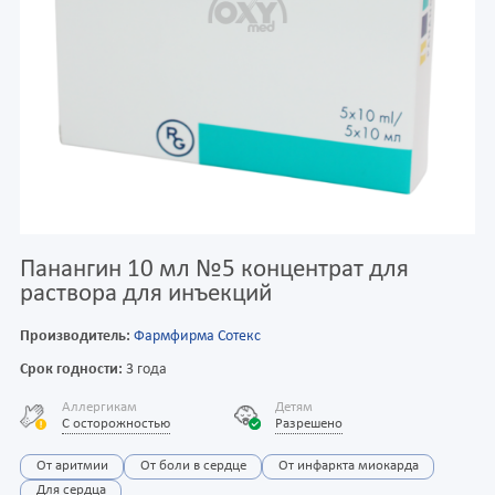
Панангин 10 мл №5 концентрат для
раствора для инъекций
Производитель:
Фармфирма Сотекс
Срок годности:
3 года
Аллергикам
Детям
С осторожностью
Разрешено
От аритмии
От боли в сердце
От инфаркта миокарда
Для сердца