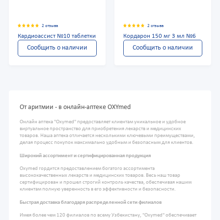
2 отзыва
2 отзыва
Кардиоассист №10 таблетки
Кордарон 150 мг 3 мл №6
Сообщить о наличии
Сообщить о наличии
От аритмии - в онлайн-аптеке OXYmed
Онлайн аптека "Oxymed" предоставляет клиентам уникальное и удобное
виртуальное пространство для приобретения лекарств и медицинских
товаров. Наша аптека отличается несколькими ключевыми преимуществами,
делая процесс покупок максимально удобным и безопасным для клиентов.
Широкий ассортимент и сертифицированная продукция
Oxymed гордится предоставлением богатого ассортимента
высококачественных лекарств и медицинских товаров. Весь наш товар
сертифицирован и прошел строгий контроль качества, обеспечивая нашим
клиентам полную уверенность в его эффективности и безопасности.
Быстрая доставка благодаря распределенной сети филиалов
Имея более чем 120 филиалов по всему Узбекистану, "Oxymed" обеспечивает