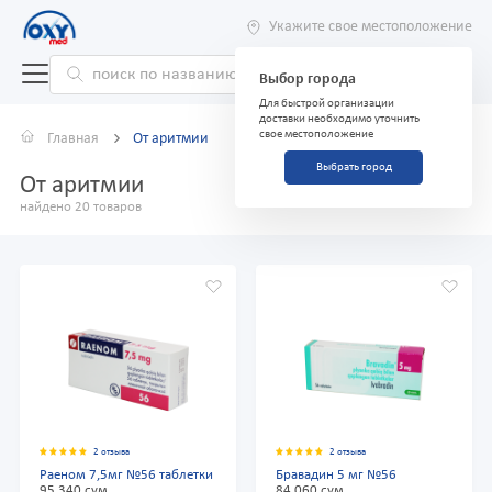
Укажите свое местоположение
Выбор города
Для быстрой организации
доставки необходимо уточнить
свое местоположение
Главная
От аритмии
Выбрать город
От аритмии
найдено 20 товаров
2 отзыва
2 отзыва
Раеном 7,5мг №56 таблетки
Бравадин 5 мг №56
95 340 сум
84 060 сум