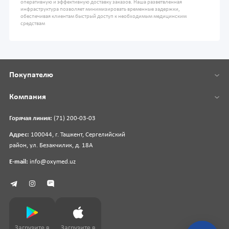
оперативную и эффективную доставку заказов. Наша разветвленная
инфраструктура позволяет минимизировать временные задержки,
обеспечивая клиентам быстрый доступ к необходимым медицинским
средствам
Покупателю
Компания
Горячая линия:
(71) 200-03-03
Адрес:
100044, г. Ташкент, Сергелийский
район, ул. Безакчилик, д. 18А
E-mail:
info@oxymed.uz
Загрузите в
Загрузите в