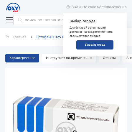
Укажите свое местоположение
Выбор города
Для быстрой организации
доставки необходимо уточнить
свое местоположение
Главная
Ортофен 0,025 №30
Выбрать город
Характеристики
Инструкция по применению
Отзывы
Ана