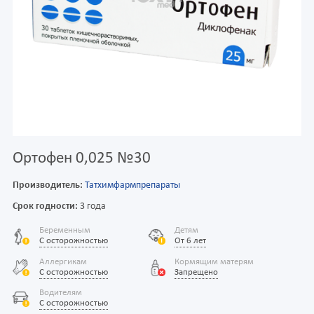
Ортофен 0,025 №30
Производитель:
Татхимфармпрепараты
Срок годности:
3 года
Беременным
Детям
С осторожностью
От 6 лет
Аллергикам
Кормящим матерям
С осторожностью
Запрещено
Водителям
С осторожностью