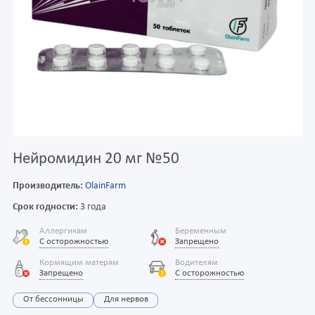
Нейромидин 20 мг №50
Производитель:
OlainFarm
Срок годности:
3 года
Аллергикам
Беременным
С осторожностью
Запрещено
Кормящим матерям
Водителям
Запрещено
С осторожностью
От бессонницы
Для нервов