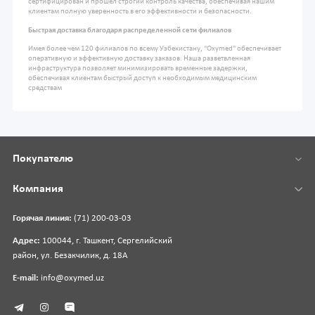
сертифицирован и прошел строгий контроль качества, обеспечивая нашим
клиентам полную уверенность в его эффективности и безопасности.
Быстрая доставка благодаря распределенной сети филиалов
Имея более чем 120 филиалов по всему Узбекистану, "Oxymed" обеспечивает
оперативную и эффективную доставку заказов. Наша разветвленная
инфраструктура позволяет минимизировать временные задержки,
обеспечивая клиентам быстрый доступ к необходимым медицинским
средствам
Покупателю
Компания
Горячая линия:
(71) 200-03-03
Адрес:
100044, г. Ташкент, Сергелийский
район, ул. Безакчилик, д. 18А
E-mail:
info@oxymed.uz