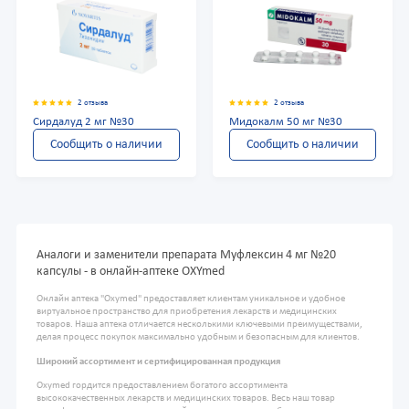
2 отзыва
2 отзыва
Сирдалуд 2 мг №30
Мидокалм 50 мг №30
Сообщить о наличии
Сообщить о наличии
Аналоги и заменители препарата Муфлексин 4 мг №20
капсулы - в онлайн-аптеке OXYmed
Онлайн аптека "Oxymed" предоставляет клиентам уникальное и удобное
виртуальное пространство для приобретения лекарств и медицинских
товаров. Наша аптека отличается несколькими ключевыми преимуществами,
делая процесс покупок максимально удобным и безопасным для клиентов.
Широкий ассортимент и сертифицированная продукция
Oxymed гордится предоставлением богатого ассортимента
высококачественных лекарств и медицинских товаров. Весь наш товар