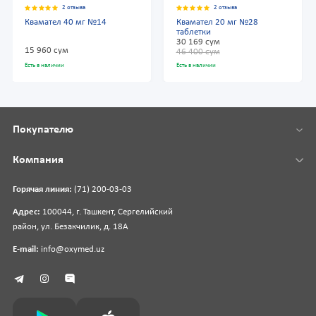
2 отзыва
2 отзыва
Квамател 40 мг №14
Квамател 20 мг №28
таблетки
30 169 сум
15 960 сум
46 400 сум
Есть в наличии
Есть в наличии
Покупателю
Компания
Горячая линия:
(71) 200-03-03
Адрес:
100044, г. Ташкент, Сергелийский
район, ул. Безакчилик, д. 18А
E-mail:
info@oxymed.uz