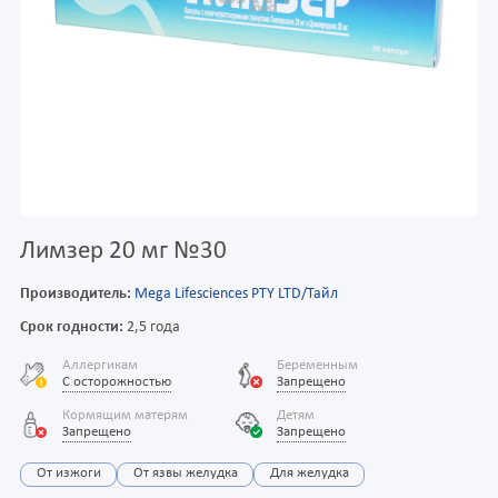
Лимзер 20 мг №30
Производитель:
Mega Lifesciences PTY LTD/Тайл
Срок годности:
2,5 года
Аллергикам
Беременным
С осторожностью
Запрещено
Кормящим матерям
Детям
Запрещено
Запрещено
От изжоги
От язвы желудка
Для желудка