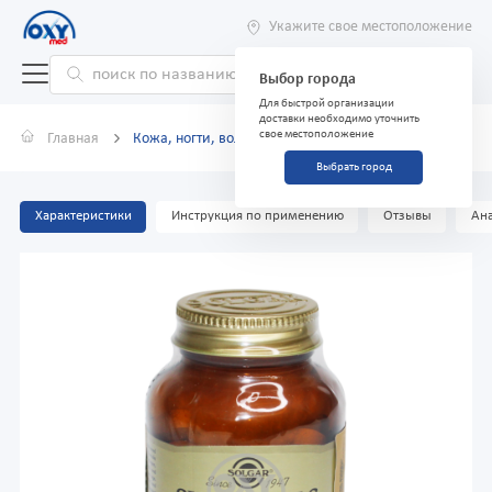
Укажите свое местоположение
Выбор города
Для быстрой организации
доставки необходимо уточнить
свое местоположение
Главная
Кожа, ногти, волосы N60 таблетки
Выбрать город
Характеристики
Инструкция по применению
Отзывы
Ана