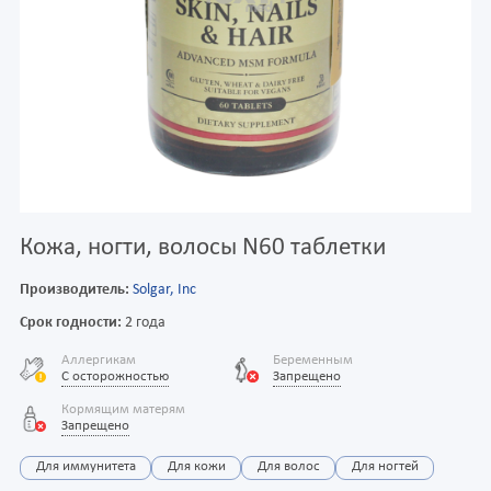
Кожа, ногти, волосы N60 таблетки
Производитель:
Solgar, Inc
Срок годности:
2 года
Аллергикам
Беременным
С осторожностью
Запрещено
Кормящим матерям
Запрещено
Для иммунитета
Для кожи
Для волос
Для ногтей