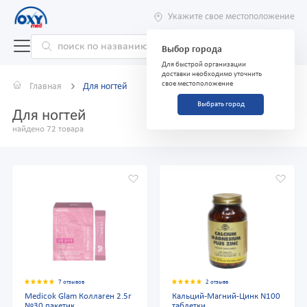
Укажите свое местоположение
Выбор города
Для быстрой организации
доставки необходимо уточнить
свое местоположение
Главная
Для ногтей
Выбрать город
Для ногтей
найдено 72 товара
7 отзывов
2 отзыва
Medicok Glam Коллаген 2.5г
Кальций-Магний-Цинк N100
№30 пакетик
таблетки