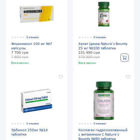
0 отзывов
0 отзывов
Флуконазол 100 мг №7
Хелат Цинка Nature`s Bounty
капсулы
25 мг №100 таблетки
7 700 сум
231 490 сум
7 900 сум
370 000 сум
Есть в наличии
Есть в наличии
0 отзывов
0 отзывов
Эрбинол 250мг №14
Коллаген гидролизованный
таблетки
с витамином С Nature`s
Bounty №90 таблетки