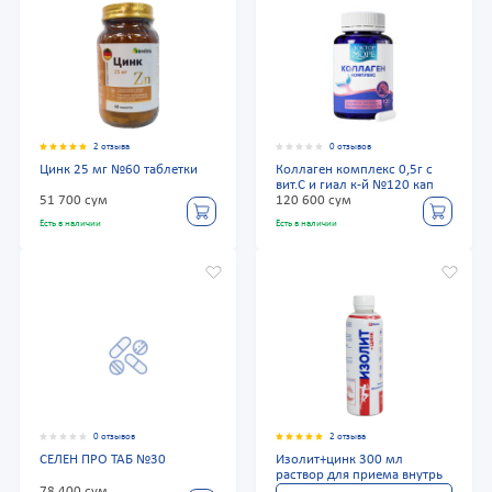
2 отзыва
0 отзывов
Цинк 25 мг №60 таблетки
Коллаген комплекс 0,5г с
вит.С и гиал к-й №120 кап
51 700 сум
120 600 сум
Есть в наличии
Есть в наличии
0 отзывов
2 отзыва
СЕЛЕН ПРО ТАБ №30
Изолит+цинк 300 мл
раствор для приема внутрь