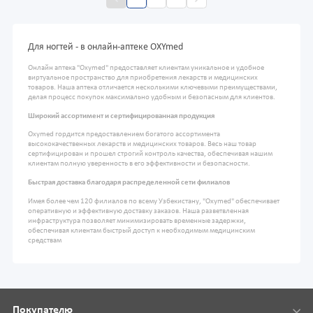
Для ногтей - в онлайн-аптеке OXYmed
Онлайн аптека "Oxymed" предоставляет клиентам уникальное и удобное
виртуальное пространство для приобретения лекарств и медицинских
товаров. Наша аптека отличается несколькими ключевыми преимуществами,
делая процесс покупок максимально удобным и безопасным для клиентов.
Широкий ассортимент и сертифицированная продукция
Oxymed гордится предоставлением богатого ассортимента
высококачественных лекарств и медицинских товаров. Весь наш товар
сертифицирован и прошел строгий контроль качества, обеспечивая нашим
клиентам полную уверенность в его эффективности и безопасности.
Быстрая доставка благодаря распределенной сети филиалов
Имея более чем 120 филиалов по всему Узбекистану, "Oxymed" обеспечивает
оперативную и эффективную доставку заказов. Наша разветвленная
инфраструктура позволяет минимизировать временные задержки,
обеспечивая клиентам быстрый доступ к необходимым медицинским
средствам
Покупателю