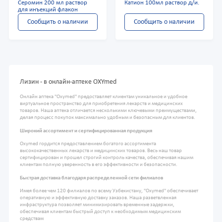
Серомин 200 мл раствор
Катион 100мл раствор д/и.
для инъекций флакон
Сообщить о наличии
Сообщить о наличии
Лизин - в онлайн-аптеке OXYmed
Онлайн аптека "Oxymed" предоставляет клиентам уникальное и удобное
виртуальное пространство для приобретения лекарств и медицинских
товаров. Наша аптека отличается несколькими ключевыми преимуществами,
делая процесс покупок максимально удобным и безопасным для клиентов.
Широкий ассортимент и сертифицированная продукция
Oxymed гордится предоставлением богатого ассортимента
высококачественных лекарств и медицинских товаров. Весь наш товар
сертифицирован и прошел строгий контроль качества, обеспечивая нашим
клиентам полную уверенность в его эффективности и безопасности.
Быстрая доставка благодаря распределенной сети филиалов
Имея более чем 120 филиалов по всему Узбекистану, "Oxymed" обеспечивает
оперативную и эффективную доставку заказов. Наша разветвленная
инфраструктура позволяет минимизировать временные задержки,
обеспечивая клиентам быстрый доступ к необходимым медицинским
средствам