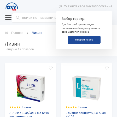
Укажите свое местоположение
Выбор города
Для быстрой организации
доставки необходимо уточнить
свое местоположение
Главная
Лизин
Выбрать город
Лизин
найдено 12 товаров
2 отзыва
2 отзыва
Л-Лизэс 1 мг/мл 5 мл №10
L-лизина эсцинат 0,1% 5 мл
концентрат для
№10*