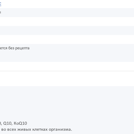
с
ы
ется без рецепта
, Q10, КоQ10
во всех живых клетках организма.