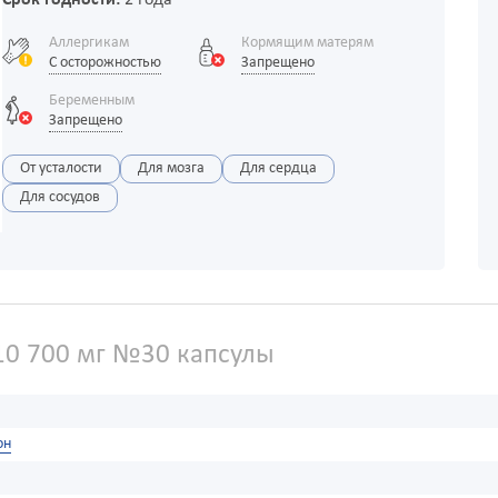
Аллергикам
Кормящим матерям
С осторожностью
Запрещено
Беременным
Запрещено
От усталости
Для мозга
Для сердца
Для сосудов
0 700 мг №30 капсулы
он