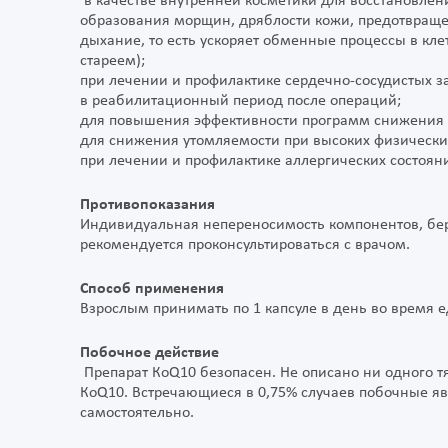
в качестве внутренней косметики для восстановлен
образования морщин, дряблости кожи, предотвраще
дыхание, то есть ускоряет обменные процессы в кл
стареем);
при лечении и профилактике сердечно-сосудистых з
в реабилитационный период после операций;
для повышения эффективности программ снижения 
для снижения утомляемости при высоких физических
при лечении и профилактике аллергических состоян
Противопоказания
Индивидуальная непереносимость компонентов, бе
рекомендуется проконсультироваться с врачом.
Способ применения
Взрослым принимать по 1 капсуле в день во время е
Побочное действие
Препарат КоQ10 безопасен. Не описано ни одного т
КоQ10. Встречающиеся в 0,75% случаев побочные я
самостоятельно.