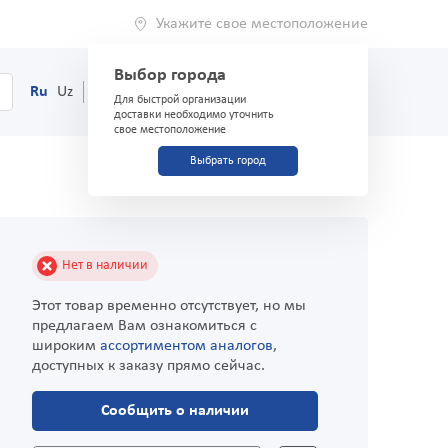
Укажите свое местоположение
Выбор города
0
Корзина
Ru
Uz
(71) 200-03-03
Для быстрой организации
доставки необходимо уточнить
свое местоположение
Выбрать город
Нет в наличии
Этот товар временно отсутствует, но мы
предлагаем Вам ознакомиться с
широким
ассортиментом аналогов
,
доступных к заказу прямо сейчас.
Сообщить о наличии