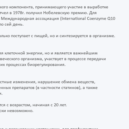
имого компонента, принимающего участие в выработке
чел в 1978г. получил Нобелевскую премию. Для
а Международная ассоциация (International Coenzyme Q10
 по сей день.
лько поступает с пищей, но и синтезируется в организме.
ния клеточной энергии, но и является важнейшим
еческого организма, участвует в процессе передачи
их процессах биорегулирования.
стные изменения, нарушение обмена веществ,
ных препаратов (в частности статинов), а также
и.
я с возрастом, начиная с 20 лет.
ески невозможно.