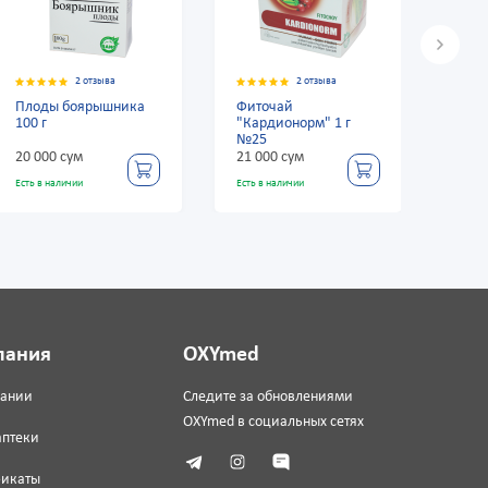
2 отзыва
2 отзыва
а
Фиточай
Плоды боярышника
"Кардионорм" 1 г
100 г
№25
21 000 сум
20 000 сум
Есть в наличии
Есть в наличии
пания
OXYmed
пании
Следите за обновлениями
OXYmed в социальных сетях
аптеки
фикаты