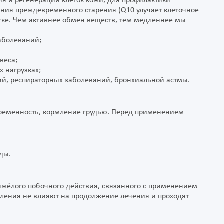
ия и регенерации клеток кожи, для профилактики
ния преждевременного старения (Q10 улучает клеточное
етке. Чем активнее обмен веществ, тем медленнее мы
аболеваний;
веса;
 нагрузках;
ий, респираторных заболеваний, бронхиальной астмы.
ременность, кормление грудью. Перед применением
ды.
яжёлого побочного действия, связанного с применением
вления не влияют на продолжение лечения и проходят