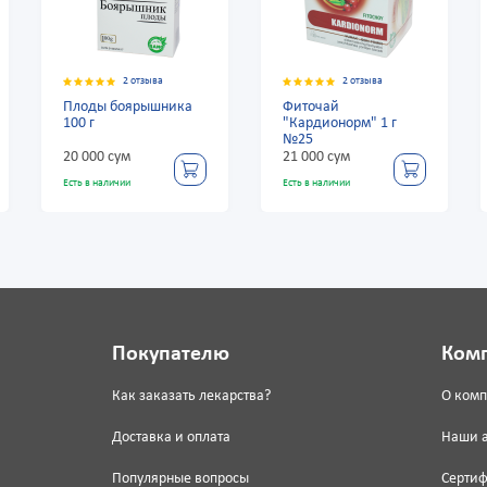
зыва
2 отзыва
2 отзыва
ышника
Фиточай
Плоды боярышник
"Кардионорм" 1 г
100 г
№25
21 000 сум
20 000 сум
Есть в наличии
Есть в наличии
Покупателю
Ком
Как заказать лекарства?
О ком
Доставка и оплата
Наши 
Популярные вопросы
Серти