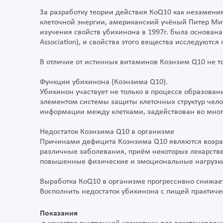
За разработку теории действия КоQ10 как незамен
клеточной энергии, американский учёный Питер Мит
изучения свойств убихинона в 1997г. была основан
Association), и свойства этого вещества исследуются
В отличие от истинных витаминов Коэнзим Q10 не то
Функции убихинона (Коэнзима Q10).
Убихинон участвует не только в процессе образова
элементом системы защиты клеточных структур челов
информации между клетками, задействован во мног
Недостаток Коэнзима Q10 в организме
Причинами дефицита Коэнзима Q10 являются возра
различные заболевания, приём некоторых лекарствен
повышенные физические и эмоциональные нагрузк
Выработка КоQ10 в организме прогрессивно снижаетс
Восполнить недостаток убихинона с пищей практич
Показания