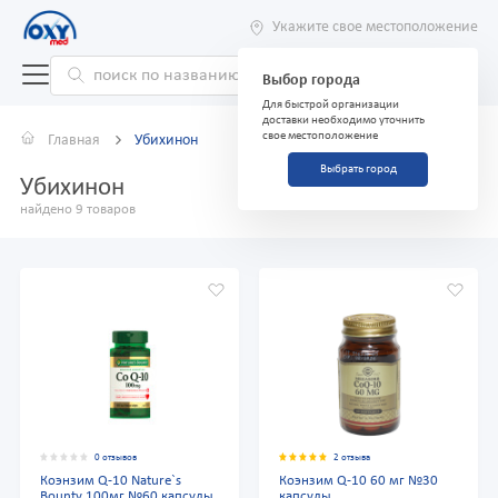
Укажите свое местоположение
Выбор города
Для быстрой организации
доставки необходимо уточнить
свое местоположение
Главная
Убихинон
Выбрать город
Убихинон
найдено 9 товаров
0 отзывов
2 отзыва
Коэнзим Q-10 Nature`s
Коэнзим Q-10 60 мг №30
Bounty 100мг №60 капсулы
капсулы