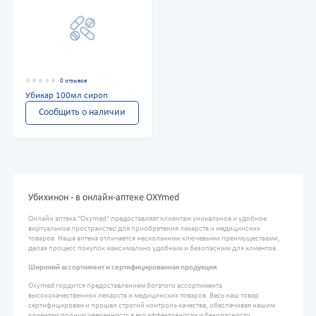
0 отзывов
Убикар 100мл сироп
Сообщить о наличии
Убихинон - в онлайн-аптеке OXYmed
Онлайн аптека "Oxymed" предоставляет клиентам уникальное и удобное
виртуальное пространство для приобретения лекарств и медицинских
товаров. Наша аптека отличается несколькими ключевыми преимуществами,
делая процесс покупок максимально удобным и безопасным для клиентов.
Широкий ассортимент и сертифицированная продукция
Oxymed гордится предоставлением богатого ассортимента
высококачественных лекарств и медицинских товаров. Весь наш товар
сертифицирован и прошел строгий контроль качества, обеспечивая нашим
клиентам полную уверенность в его эффективности и безопасности.