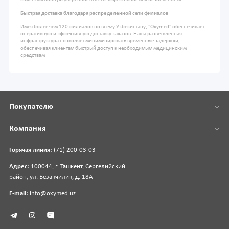
Быстрая доставка благодаря распределенной сети филиалов
Имея более чем 120 филиалов по всему Узбекистану, "Oxymed" обеспечивает
оперативную и эффективную доставку заказов. Наша разветвленная
инфраструктура позволяет минимизировать временные задержки,
обеспечивая клиентам быстрый доступ к необходимым медицинским
средствам
Покупателю
Компания
Горячая линия:
(71) 200-03-03
Адрес:
100044, г. Ташкент, Сергелийский
район, ул. Безакчилик, д. 18А
E-mail:
info@oxymed.uz