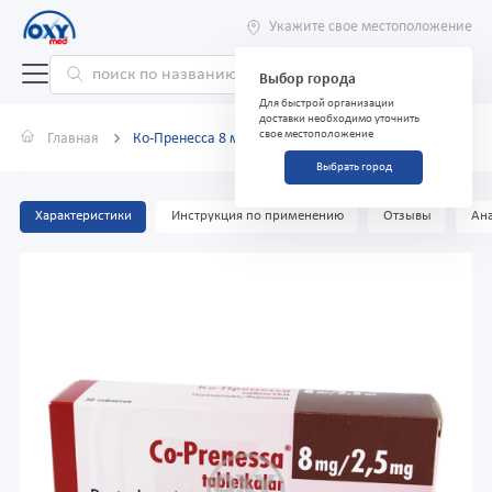
Укажите свое местоположение
Выбор города
Для быстрой организации
доставки необходимо уточнить
свое местоположение
Главная
Ко-Пренесса 8 мг/2,5 мг №30 таблетки
Выбрать город
Характеристики
Инструкция по применению
Отзывы
Ана