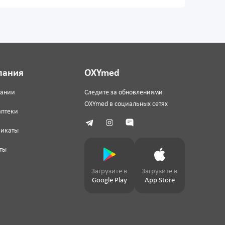
пания
OXYmed
пании
Следите за обновлениями
OXYmed в социальных сетях
аптеки
фикаты
ты
Загрузите в
Загрузите в
Google Play
App Store