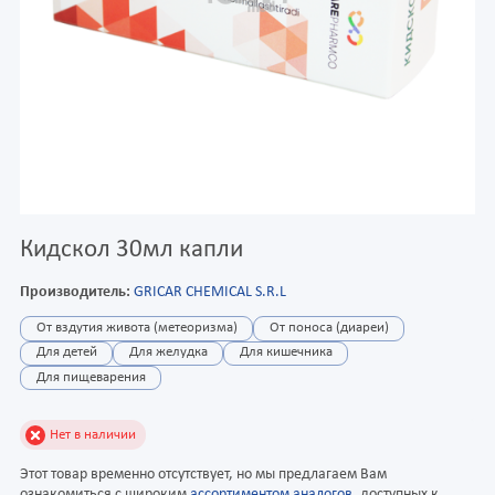
Кидскол 30мл капли
Производитель:
GRICAR CHEMICAL S.R.L
От вздутия живота (метеоризма)
От поноса (диареи)
Для детей
Для желудка
Для кишечника
Для пищеварения
Нет в наличии
Этот товар временно отсутствует, но мы предлагаем Вам
ознакомиться с широким
ассортиментом аналогов
, доступных к