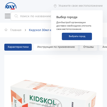
Укажите свое местоположение
Выбор города
Для быстрой организации
доставки необходимо уточнить
свое местоположение
Главная
Кидскол 30мл капли
Выбрать город
Характеристики
Инструкция по применению
Отзывы
Ана