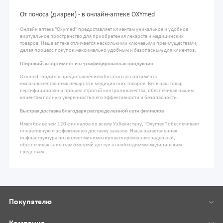
От поноса (диареи) - в онлайн-аптеке OXYmed
Онлайн аптека "Oxymed" предоставляет клиентам уникальное и удобное
виртуальное пространство для приобретения лекарств и медицинских
товаров. Наша аптека отличается несколькими ключевыми преимуществами,
делая процесс покупок максимально удобным и безопасным для клиентов.
Широкий ассортимент и сертифицированная продукция
Oxymed гордится предоставлением богатого ассортимента
высококачественных лекарств и медицинских товаров. Весь наш товар
сертифицирован и прошел строгий контроль качества, обеспечивая нашим
клиентам полную уверенность в его эффективности и безопасности.
Быстрая доставка благодаря распределенной сети филиалов
Имея более чем 120 филиалов по всему Узбекистану, "Oxymed" обеспечивает
оперативную и эффективную доставку заказов. Наша разветвленная
инфраструктура позволяет минимизировать временные задержки,
обеспечивая клиентам быстрый доступ к необходимым медицинским
средствам
Покупателю