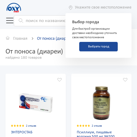
Укажите свое местоположение
Выбор города
Для быстрой организации
доставки необходимо уточнить
свое местоположение
Главная
От поноса (диареи)
Выбрать город
От поноса (диареи)
найдено 180 товаров
2 отзыва
2 отзыва
ЭНТЕРОСТАБ
Псиллиум, пищевые
волокна 500 мг №200