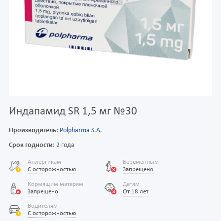
Индапамид SR 1,5 мг №30
Производитель:
Polpharma S.A.
Срок годности:
2 года
Аллергикам
Беременным
С осторожностью
Запрещено
Кормящим матерям
Детям
Запрещено
От 18 лет
Водителям
С осторожностью