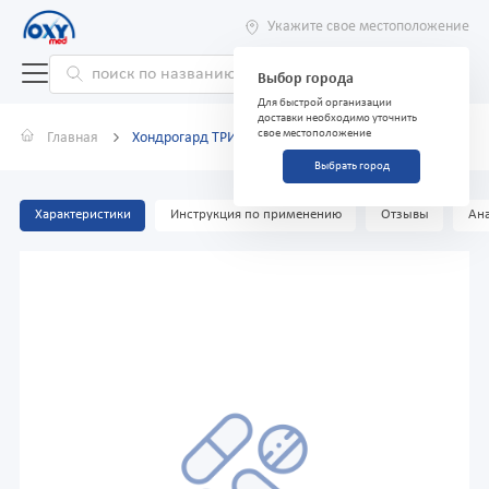
Укажите свое местоположение
Выбор города
Для быстрой организации
доставки необходимо уточнить
свое местоположение
Главная
Хондрогард ТРИО апельсин 6г №20 пор.саше
Выбрать город
Характеристики
Инструкция по применению
Отзывы
Ана