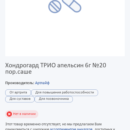
Хондрогард ТРИО апельсин 6г №20
пор.саше
Производитель:
Артлайф
От артрита
Для повышения работоспособности
Для суставов
Для позвоночника
Нет в наличии
Этот товар временно отсутствует, но мы предлагаем Вам
ознакомиться с широким
ассортиментом аналогов
, доступных к