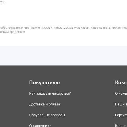
сти.
" обеспечивает оперативную и эффективную доставку заказов. Наша разветвленная ин
инским средствам
Покупателю
Ком
Как заказать лекарства?
О ком
Доставка и оплата
Наши 
Популярные вопросы
Серти
Справочники
Контак