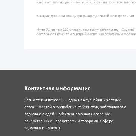
клиентам полную уверенность в его эффективности и безопасно
Быстрая доставка благодаря распределенной сети филиалов
Имея более чем 120 филиалов по всему Узбекистану, "Oxymed
обеспечивая клиентам быстрый доступ к необходимым медиц
Контактная информация
Сеть аптек «OXYmed» — одна из крупнейших частных
аптечных сетей в Республике Узбекистан, заботящаяся о
здоровье людей и обеспечивающая население
лекарственными средствами и товарами в сфере
здоровья и красоты.