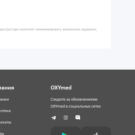
фраструктура позволяет минимизировать временные задержки,
пания
OXYmed
пании
Следите за обновлениями
OXYmed в социальных сетях
аптеки
фикаты
ты