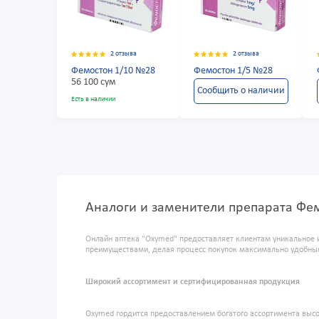
2 отзыва
2 отзыва
Фемостон 1/10 №28
Фемостон 1/5 №28
56 100 сум
Сообщить о наличии
Есть в наличии
Аналоги и заменители препарата Фем
Онлайн аптека "Oxymed" предоставляет клиентам уникальное 
преимуществами, делая процесс покупок максимально удобны
Широкий ассортимент и сертифицированная продукция
Oxymed гордится предоставлением богатого ассортимента высо